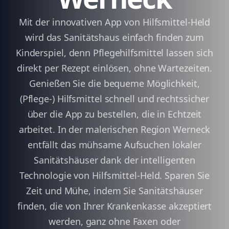
Mit der innovativen App von Hilfsmittel-Held
wird das Sanitätshaus einfach finden zum
Kinderspiel, denn Pflegehilfsmittel lassen sich
direkt per Rezept einlösen, ohne Wartezeiten.
Genießen Sie die bequeme Möglichkeit,
(Pflege-) Hilfsmittel schnell und rechtssicher
über die App zu bestellen, die in Echtzeit
arbeitet. In der malerischen Region Werneck
entfällt das mühsame Aufsuchen lokaler
Sanitätshäuser dank der intelligenten
Technologie von Hilfsmittel-Held. Sparen Sie
Zeit und Mühe, indem Sie Sanitätshäuser
finden, die von Ihrer Krankenkasse akzeptiert
werden, ganz ohne Faxen oder