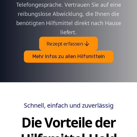
Telefongespräche. Vertrauen Sie auf eine
reibungslose Abwicklung, die Ihnen die
benötigten Hilfsmittel direkt nach Hause
liefert.
arrow_downward
Rezept erfassen
Mehr Infos zu allen Hilfsmitteln
Schnell, einfach und zuverlässig
Die Vorteile der