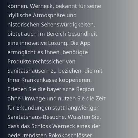
können. Werneck, bekannt für seine
idyllische Atmosphäre und
historischen Sehenswürdigkeiten,
bietet auch im Bereich Gesundheit
eine innovative Lösung. Die App
ermöglicht es Ihnen, benötigte
Produkte rechtssicher von
Sanitätshäusern zu beziehen, die mit
Ihrer Krankenkasse kooperieren.
Erleben Sie die bayerische Region
ohne Umwege und nutzen Sie die Zeit
für Erkundungen statt langwieriger
Sanitätshaus-Besuche. Wussten Sie,
dass das Schloss Werneck eines der
bedeutendsten Rokokoschlösser