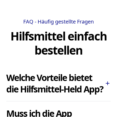
FAQ - Häufig gestellte Fragen
Hilfsmittel einfach
bestellen
Welche Vorteile bietet
add
die Hilfsmittel-Held App?
Die Hilfsmittel-Held App ermöglicht es
Muss ich die App
Ihnen, dringend benötigte Pflegehilfsmittel