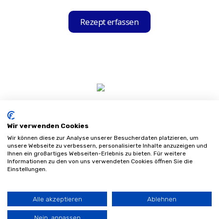
Die Hilfsmittel-Held App liest automatisch
Ihre Krankenkasse, die Produktgruppe und
Rezept erfassen
alle weiteren relevanten Informationen für
die Bestellung aus Ihrem Rezept aus.
Wir verwenden Cookies
Wir können diese zur Analyse unserer Besucherdaten platzieren, um
unsere Webseite zu verbessern, personalisierte Inhalte anzuzeigen und
Ihnen ein großartiges Webseiten-Erlebnis zu bieten. Für weitere
Informationen zu den von uns verwendeten Cookies öffnen Sie die
Impressum
Einstellungen.
Datenschutz
AGB
Sitemap
Alle akzeptieren
Ablehnen
©
2026
Sanifinder
Nein, anpassen