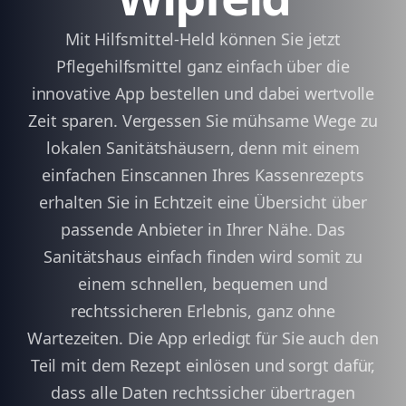
Mit Hilfsmittel-Held können Sie jetzt
Pflegehilfsmittel ganz einfach über die
innovative App bestellen und dabei wertvolle
Zeit sparen. Vergessen Sie mühsame Wege zu
lokalen Sanitätshäusern, denn mit einem
einfachen Einscannen Ihres Kassenrezepts
erhalten Sie in Echtzeit eine Übersicht über
passende Anbieter in Ihrer Nähe. Das
Sanitätshaus einfach finden wird somit zu
einem schnellen, bequemen und
rechtssicheren Erlebnis, ganz ohne
Wartezeiten. Die App erledigt für Sie auch den
Teil mit dem Rezept einlösen und sorgt dafür,
dass alle Daten rechtssicher übertragen