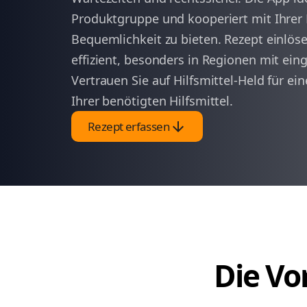
Produktgruppe und kooperiert mit Ihre
Bequemlichkeit zu bieten. Rezept einlös
effizient, besonders in Regionen mit ei
Vertrauen Sie auf Hilfsmittel-Held für e
Ihrer benötigten Hilfsmittel.
arrow_downward
Rezept erfassen
Die Vor