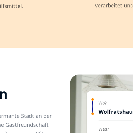
verarbeitet und
lfsmittel.
en
Wo?
Wolfratsha
armante Stadt an der
che Gastfreundschaft
Was?