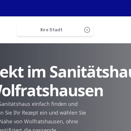
arrow_drop_down_circle
Ihre Stadt
search
irekt im Sanitätsha
Icking
Wolfratshausen
Münsing
Eurasburg
Sanitätshaus einfach finden und
en Sie Ihr Rezept ein und wählen Sie
Geretsried
 Nähe von Wolfratshausen, ohne
ntifiziert die passende
Berg (Starnberger See)