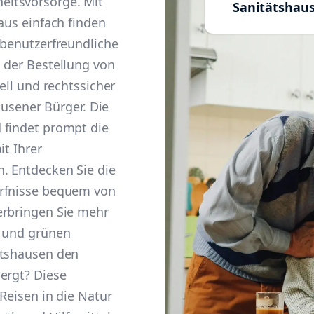
itsvorsorge. Mit
Sanitätshau
aus einfach finden
 benutzerfreundliche
 der Bestellung von
ell und rechtssicher
hausener Bürger. Die
 findet prompt die
it Ihrer
. Entdecken Sie die
ürfnisse bequem von
erbringen Sie mehr
n und grünen
atshausen den
ergt? Diese
Reisen in die Natur