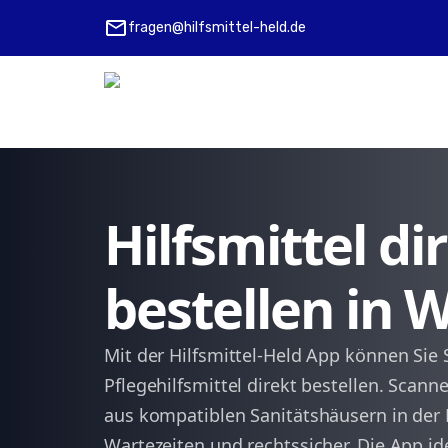
mail
fragen@hilfsmittel-held.de
Hilfsmittel d
bestellen in 
Mit der Hilfsmittel-Held App können Sie 
Pflegehilfsmittel direkt bestellen. Scann
aus kompatiblen Sanitätshäusern in der
Wartezeiten und rechtssicher. Die App ide