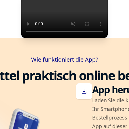
Wie funktioniert die App?
ttel praktisch online b
App her
download
Laden Sie die k
Ihr Smartphone
Bestellprozess
App auf dieser 