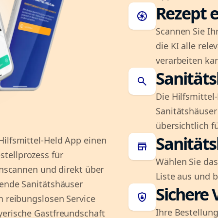
Rezept e
camera
Scannen Sie Ih
die KI alle rel
verarbeiten ka
Sanität
search
Die Hilfsmitte
Sanitätshäuser 
übersichtlich fü
Sanität
Hilfsmittel-Held App einen
store
tellprozess für
Wählen Sie das
einscannen und direkt über
Liste aus und 
rende Sanitätshäuser
Sichere 
shield_lock
n reibungslosen Service
Ihre Bestellung
yerische Gastfreundschaft