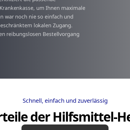
r Krankenkasse, um Ihnen maximale
en war noch nie so einfach und
arrow_back
arrow_forward
1
ngeschränktem lokalen Zugang.
inen reibungslosen Bestellvorgang
Schnell, einfach und zuverlässig
teile der Hilfsmittel-