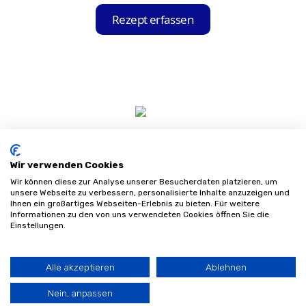
einfach und kostenfrei im Apple App Store
Rezept erfassen
für iOS-Geräte oder im Google Play Store
für Android-Geräte herunterladen und auf
Ihrem Gerät installieren.
Wir verwenden Cookies
Wir können diese zur Analyse unserer Besucherdaten platzieren, um
unsere Webseite zu verbessern, personalisierte Inhalte anzuzeigen und
Ihnen ein großartiges Webseiten-Erlebnis zu bieten. Für weitere
Informationen zu den von uns verwendeten Cookies öffnen Sie die
Impressum
Einstellungen.
Datenschutz
AGB
Sitemap
Alle akzeptieren
Ablehnen
©
2026
Sanifinder
Nein, anpassen