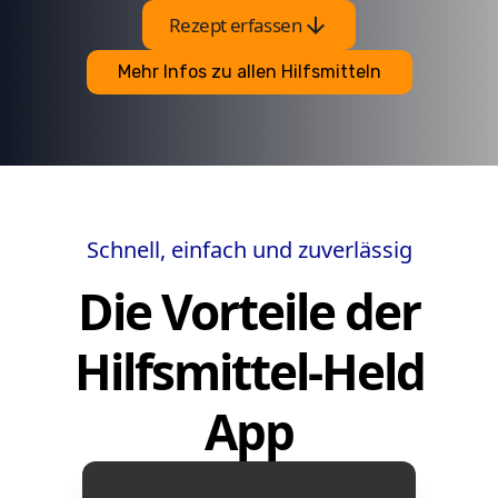
arrow_downward
Rezept erfassen
Mehr Infos zu allen Hilfsmitteln
Schnell, einfach und zuverlässig
Die Vorteile der
Hilfsmittel-Held
App