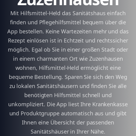
Mit Hilfsmittel-Held das Sanitätshaus einfach
finden und Pflegehilfsmittel bequem über die
App bestellen. Keine Wartezeiten mehr und das
Rezept einlösen ist in Echtzeit und rechtssicher
möglich. Egal ob Sie in einer großen Stadt oder
in einem charmanten Ort wie Zuzenhausen
wohnen, Hilfsmittel-Held ermöglicht eine
bequeme Bestellung. Sparen Sie sich den Weg
zu lokalen Sanitätshäusern und finden Sie alle
benötigten Hilfsmittel schnell und
unkompliziert. Die App liest Ihre Krankenkasse
und Produktgruppe automatisch aus und gibt
Ihnen eine Übersicht der passenden
Sanitätshäuser in Ihrer Nähe.