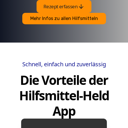
arrow_downward
Rezept erfassen
Mehr Infos zu allen Hilfsmitteln
Schnell, einfach und zuverlässig
Die Vorteile der
Hilfsmittel-Held
App