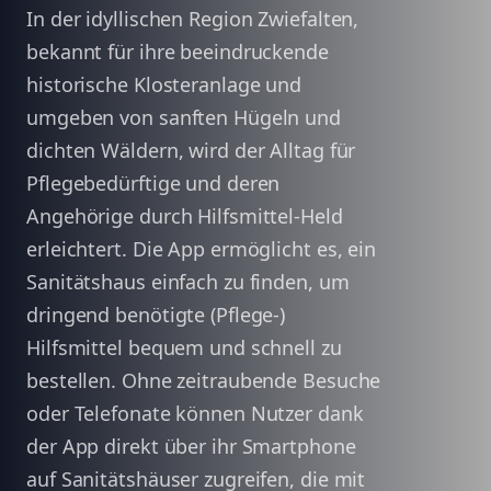
In der idyllischen Region Zwiefalten,
bekannt für ihre beeindruckende
historische Klosteranlage und
umgeben von sanften Hügeln und
dichten Wäldern, wird der Alltag für
Pflegebedürftige und deren
Angehörige durch Hilfsmittel-Held
erleichtert. Die App ermöglicht es, ein
Sanitätshaus einfach zu finden, um
dringend benötigte (Pflege-)
Hilfsmittel bequem und schnell zu
bestellen. Ohne zeitraubende Besuche
oder Telefonate können Nutzer dank
der App direkt über ihr Smartphone
auf Sanitätshäuser zugreifen, die mit