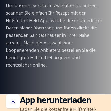
Um unseren Service in Zwiefalten zu nutzen,
scannen Sie einfach Ihr Rezept mit der
Hilfsmittel-Held App, welche die erforderlichen
Daten sicher überträgt und Ihnen direkt die
passenden Sanitätshäuser in Ihrer Nähe
anzeigt. Nach der Auswahl eines
kooperierenden Anbieters bestellen Sie die
benötigten Hilfsmittel bequem und
rechtssicher online.
App herunterladen
download
Laden Sie die kostenfreie Hilfsmittel-