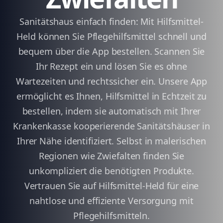
Sanitätshaus einfach finden: Mit Hilfsmittel-
Held können Sie Pflegehilfsmittel schnell und
bequem über die App bestellen. Scannen Sie
Ihr Rezept ein und lösen Sie es ohne
Wartezeiten und rechtssicher ein. Unsere App
ermöglicht es Ihnen, Hilfsmittel in Echtzeit zu
bestellen, indem sie automatisch mit Ihrer
Krankenkasse kooperierende Sanitätshäuser in
Ihrer Nähe identifiziert. Selbst in malerischen
Regionen wie Zwiefalten finden Sie
unkompliziert die benötigten Produkte.
Vertrauen Sie auf Hilfsmittel-Held für eine
nahtlose und effiziente Versorgung mit
Pflegehilfsmitteln.