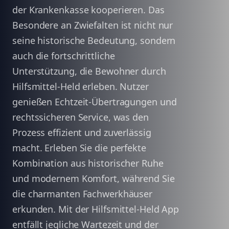
der Krankenkasse kooperieren. Das
Besondere an Zwiefalten ist nicht nur
seine historische Bedeutung, sondern
auch die fortschrittliche
Unterstützung, die Bewohner durch
Hilfsmittel-Held erleben. Nutzer
genießen Echtzeit-Übertragungen und
rechtssicheren Service, was den
Prozess effizient und zuverlässig
macht. Erleben Sie die perfekte
Kombination aus historischer Ruhe
und modernem Komfort, während Sie
die charmanten Fachwerkhäuser
erkunden. Mit der Hilfsmittel-Held App
entfällt jegliche Wartezeit und der