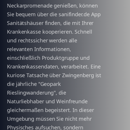
Neckarpromenade genießen, können
Sie bequem über die sanifinder.de App
Sanitätshäuser finden, die mit Ihrer
Krankenkasse kooperieren. Schnell
und rechtssicher werden alle
relevanten Informationen,
einschließlich Produktgruppe und
Krankenkassendaten, verarbeitet. Eine
kuriose Tatsache über Zwingenberg ist
die jährliche "Geopark
Rieslingwanderung", die
Naturliebhaber und Weinfreunde
gleichermaßen begeistert. In dieser
Umgebung müssen Sie nicht mehr
Physisches aufsuchen, sondern