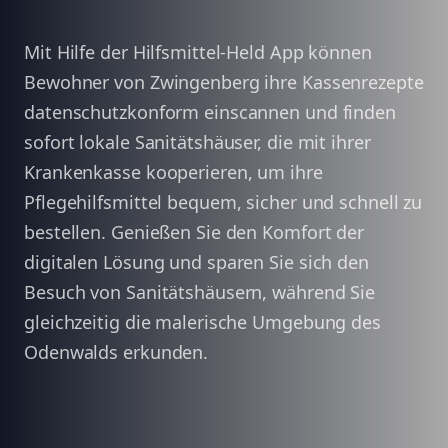
Mit Hilfe der Hilfsmittel-Held App können
Bewohner von Zwingenberg ihre Kassenrezepte
datenschutzkonform einscannen und finden
sofort lokale Sanitätshäuser, die mit ihrer
Krankenkasse kooperieren, um ihre
Pflegehilfsmittel bequem, sicher und schnell zu
bestellen. Genießen Sie den Komfort der
digitalen Lösung und sparen Sie sich den
Besuch von Sanitätshäusern, während Sie
gleichzeitig die malerische Umgebung des
Odenwalds erkunden.