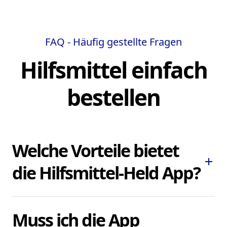
FAQ - Häufig gestellte Fragen
Hilfsmittel einfach
bestellen
Welche Vorteile bietet
add
die Hilfsmittel-Held App?
Die Hilfsmittel-Held App ermöglicht es
Muss ich die App
Ihnen, dringend benötigte Pflegehilfsmittel