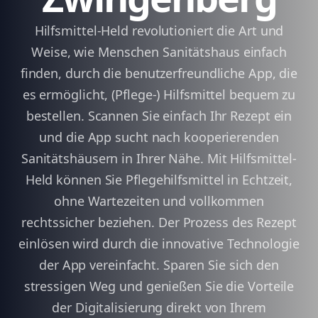
Hilfsmittel-Held revolutioniert die Art und
Weise, wie Menschen Sanitätshaus einfach
finden, durch die benutzerfreundliche App, die
es ermöglicht, (Pflege-) Hilfsmittel bequem zu
bestellen. Scannen Sie einfach Ihr Rezept ein
und die App sucht nach kooperierenden
Sanitätshäusern in Ihrer Nähe. Mit Hilfsmittel-
Held können Sie Pflegehilfsmittel in Echtzeit,
ohne Wartezeiten und vollkommen
rechtssicher beziehen. Der Prozess des Rezept
einlösen wird durch die innovative Technologie
der App vereinfacht. Sparen Sie sich den
stressigen Weg und genießen Sie die Vorteile
der Digitalisierung direkt von Ihrem