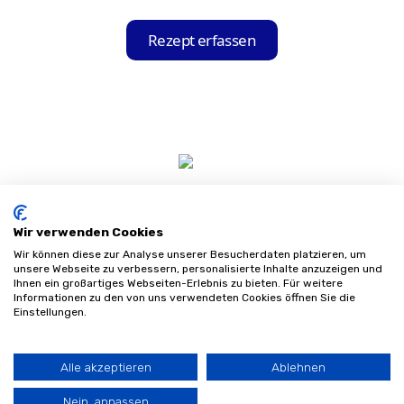
Die App durchsucht unserer Datenbank
anhand der ausgelesenen Informationen
Rezept erfassen
nach Sanitätshäusern in der Nähe, die mit
Ihrer Krankenkasse kooperieren, und zeigt
Ihnen diese in einer übersichtlichen Liste
an.
Wir verwenden Cookies
Wir können diese zur Analyse unserer Besucherdaten platzieren, um
unsere Webseite zu verbessern, personalisierte Inhalte anzuzeigen und
Ihnen ein großartiges Webseiten-Erlebnis zu bieten. Für weitere
Informationen zu den von uns verwendeten Cookies öffnen Sie die
Impressum
Einstellungen.
Datenschutz
AGB
Sitemap
Alle akzeptieren
Ablehnen
©
2026
Sanifinder
Nein, anpassen