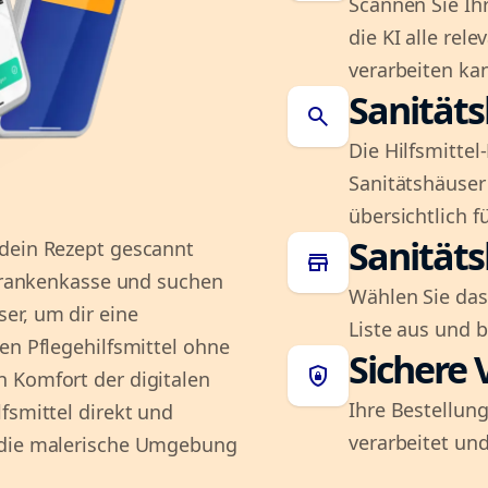
Scannen Sie Ih
die KI alle rel
verarbeiten ka
Sanität
search
Die Hilfsmitte
Sanitätshäuser 
übersichtlich fü
Sanität
 dein Rezept gescannt
store
 Krankenkasse und suchen
Wählen Sie das
er, um dir eine
Liste aus und 
en Pflegehilfsmittel ohne
Sichere 
shield_lock
 Komfort der digitalen
Ihre Bestellung
fsmittel direkt und
verarbeitet und
f die malerische Umgebung