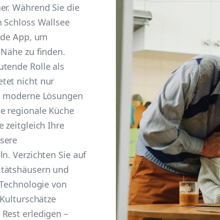
er. Während Sie die
n Schloss Wallsee
r.de App, um
 Nähe zu finden.
utende Rolle als
tet nicht nur
ch moderne Lösungen
ie regionale Küche
 zeitgleich Ihre
sere
n. Verzichten Sie auf
itätshäusern und
n Technologie von
 Kulturschätze
Rest erledigen –