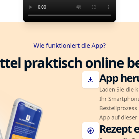
Wie funktioniert die App?
ttel praktisch online b
App her
download
Laden Sie die k
Ihr Smartphone
Bestellprozess
App auf dieser 
Rezept e
camera