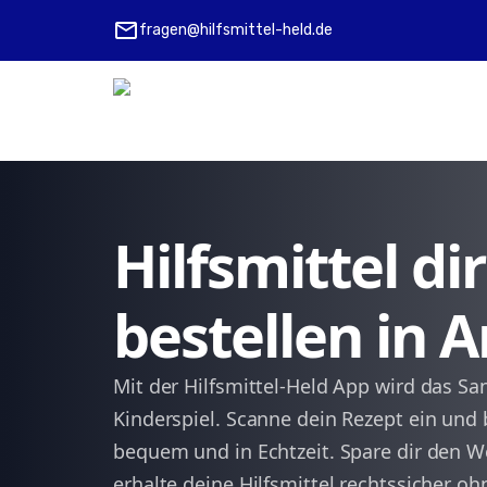
mail
fragen@hilfsmittel-held.de
Hilfsmittel d
bestellen in 
Mit der Hilfsmittel-Held App wird das Sa
Kinderspiel. Scanne dein Rezept ein und b
bequem und in Echtzeit. Spare dir den W
erhalte deine Hilfsmittel rechtssicher oh