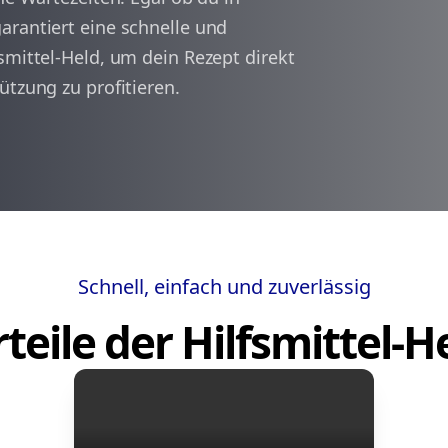
arantiert eine schnelle und
smittel-Held, um dein Rezept direkt
arrow_back
arrow_forward
1
ützung zu profitieren.
Schnell, einfach und zuverlässig
teile der Hilfsmittel-