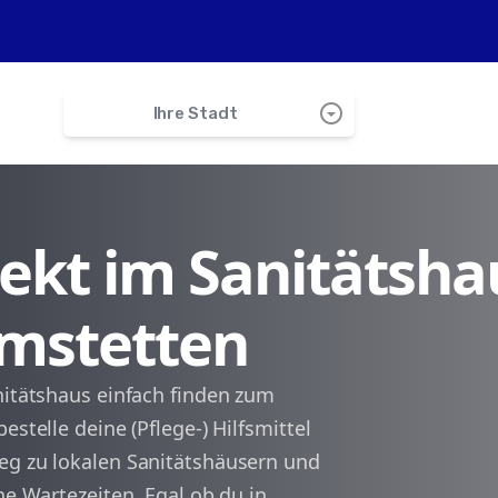
arrow_drop_down_circle
Ihre Stadt
search
irekt im Sanitätsha
Obere Roggenmühle
Amstetten
Lonsee
Geislingen
nitätshaus einfach finden zum
estelle deine (Pflege-) Hilfsmittel
Bad Überkingen
eg zu lokalen Sanitätshäusern und
ne Wartezeiten. Egal ob du in
Nellingen