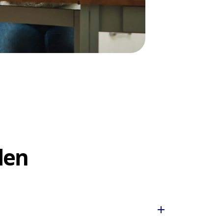
len
add