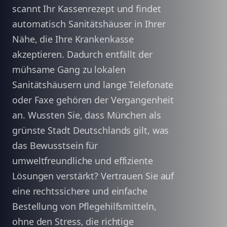
scannt Ihr Kassenrezept und findet
automatisch Sanitätshäuser in Ihrer
Nähe, die Ihre Krankenkasse
akzeptieren. Dadurch entfällt der
mühsame Gang zu lokalen
Sanitätshäusern und lange Telefonate
oder Faxe gehören der Vergangenheit
an. Wussten Sie, dass München als
grünste Stadt Deutschlands gilt, was
das Bewusstsein für
umweltfreundliche und effiziente
Lösungen verstärkt? Vertrauen Sie auf
eine rechtssichere und einfache
Bestellung von Pflegehilfsmitteln,
ohne den Stress, die richtige