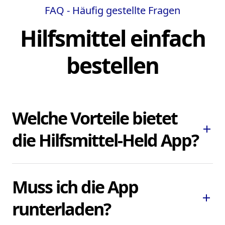
FAQ - Häufig gestellte Fragen
Hilfsmittel einfach
bestellen
Welche Vorteile bietet
add
die Hilfsmittel-Held App?
Die Hilfsmittel-Held App ermöglicht es
Muss ich die App
Ihnen, dringend benötigte Pflegehilfsmittel
add
und Hilfsmittel schnell und bequem zu
runterladen?
bestellen, ohne lokale Sanitätshäuser