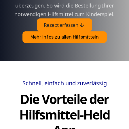
überzeugen. So wird die Bestellung Ihrer
notwendigen Hilfsmittel zum Kinderspiel.
arrow_downward
Rezept erfassen
Mehr Infos zu allen Hilfsmitteln
Schnell, einfach und zuverlässig
Die Vorteile der
Hilfsmittel-Held