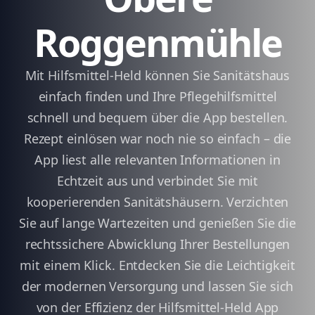
Roggenmühle
Mit Hilfsmittel-Held können Sie Sanitätshaus
einfach finden und Ihre Pflegehilfsmittel
schnell und bequem über die App bestellen.
Rezept einlösen war noch nie so einfach – die
App liest alle relevanten Informationen in
Echtzeit aus und verbindet Sie mit
kooperierenden Sanitätshäusern. Verzichten
Sie auf lange Wartezeiten und genießen Sie die
rechtssichere Abwicklung Ihrer Bestellungen
mit einem Klick. Entdecken Sie die Leichtigkeit
der modernen Versorgung und lassen Sie sich
von der Effizienz der Hilfsmittel-Held App