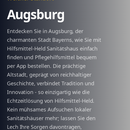
Augsburg
Entdecken Sie in Augsburg, der
charmanten Stadt Bayerns, wie Sie mit
Hilfsmittel-Held Sanitätshaus einfach
finden und Pflegehilfsmittel bequem
per App bestellen. Die prächtige
Altstadt, geprägt von reichhaltiger
Geschichte, verbindet Tradition und
Innovation - so einzigartig wie die
Echtzeitlösung von Hilfsmittel-Held.
Kein mühsames Aufsuchen lokaler
Sanitätshäuser mehr; lassen Sie den
Lech Ihre Sorgen davontragen,