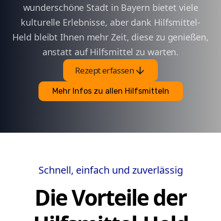
wunderschöne Stadt in Bayern bietet viele
kulturelle Erlebnisse, aber dank Hilfsmittel-
Held bleibt Ihnen mehr Zeit, diese zu genießen,
anstatt auf Hilfsmittel zu warten.
arrow_downward
Rezept erfassen
Mehr Infos zu allen Hilfsmitteln
Schnell, einfach und zuverlässig
Die Vorteile der