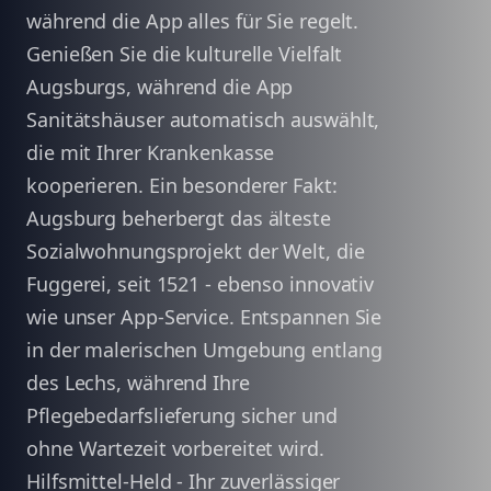
während die App alles für Sie regelt.
Genießen Sie die kulturelle Vielfalt
Augsburgs, während die App
Sanitätshäuser automatisch auswählt,
die mit Ihrer Krankenkasse
kooperieren. Ein besonderer Fakt:
Augsburg beherbergt das älteste
Sozialwohnungsprojekt der Welt, die
Fuggerei, seit 1521 - ebenso innovativ
wie unser App-Service. Entspannen Sie
in der malerischen Umgebung entlang
des Lechs, während Ihre
Pflegebedarfslieferung sicher und
ohne Wartezeit vorbereitet wird.
Hilfsmittel-Held - Ihr zuverlässiger