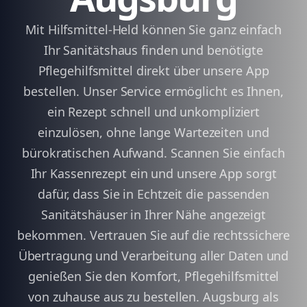
Mit Hilfsmittel-Held können Sie ganz einfach
Ihr Sanitätshaus finden und benötigte
Pflegehilfsmittel direkt über unsere App
bestellen. Unser Service ermöglicht es Ihnen,
ein Rezept schnell und unkompliziert
einzulösen, ohne lange Wartezeiten und
bürokratischen Aufwand. Scannen Sie einfach
Ihr Kassenrezept ein und unsere App sorgt
dafür, dass Sie in Echtzeit die passenden
Sanitätshäuser in Ihrer Nähe angezeigt
bekommen. Vertrauen Sie auf die rechtssichere
Übertragung und Verarbeitung aller Daten und
genießen Sie den Komfort, Pflegehilfsmittel
von zuhause aus zu bestellen. Augsburg als