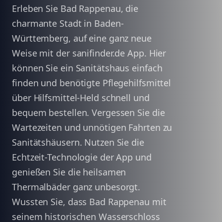
Erleben Sie Bad Rappenau, die
charmante Stadt in Baden-
Württemberg, auf eine ganz neue
Weise mit der sanifinder.de App. Hier
können Sie ein Sanitätshaus einfach
finden und benötigte Pflegehilfsmittel
über Hilfsmittel-Held schnell und
bequem bestellen. Vergessen Sie die
Wartezeiten und unnötigen Fahrten zu
Sanitätshäusern. Nutzen Sie die
Echtzeit-Technologie der App und
genießen Sie die heilsamen
Thermalbäder ganz unbesorgt.
Wussten Sie, dass Bad Rappenau mit
seinem historischen Wasserschloss