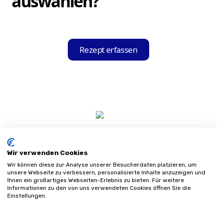
auswählen?
relevanten Informationen aus.
Nach dem Einscannen Ihres Rezepts zeigt
Ihnen die Hilfsmittel-Held App eine Liste
Rezept erfassen
mit Sanitätshäusern an, die mit Ihrer
Krankenkasse kooperieren. Sie können das
für Sie passende Sanitätshaus aus dieser
Liste auswählen und Ihre Bestellung direkt
über die App aufgeben.
Wir verwenden Cookies
Wir können diese zur Analyse unserer Besucherdaten platzieren, um
unsere Webseite zu verbessern, personalisierte Inhalte anzuzeigen und
Ihnen ein großartiges Webseiten-Erlebnis zu bieten. Für weitere
Informationen zu den von uns verwendeten Cookies öffnen Sie die
Impressum
Einstellungen.
Datenschutz
AGB