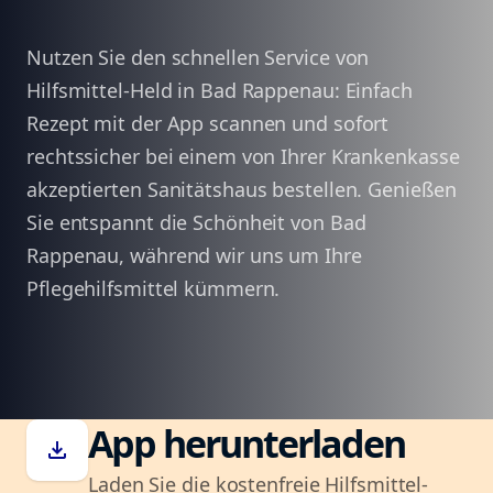
Nutzen Sie den schnellen Service von
Hilfsmittel-Held in Bad Rappenau: Einfach
Rezept mit der App scannen und sofort
rechtssicher bei einem von Ihrer Krankenkasse
akzeptierten Sanitätshaus bestellen. Genießen
Sie entspannt die Schönheit von Bad
Rappenau, während wir uns um Ihre
Pflegehilfsmittel kümmern.
App herunterladen
download
Laden Sie die kostenfreie Hilfsmittel-