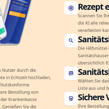
Rezept e
camera
Scannen Sie Ih
die KI alle rel
verarbeiten ka
Sanität
search
Die Hilfsmitte
Sanitätshäuser 
übersichtlich fü
Sanität
n Nutzer durch die
store
te in Echtzeit hochladen,
Wählen Sie das
schutzkonforme
Liste aus und 
here Bestellung von
Sichere 
shield_lock
on der Krankenkasse
Ihre Bestellung
. Genießen Sie die