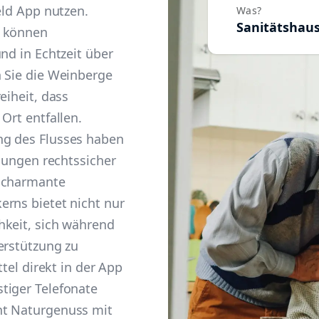
eld App nutzen.
Was?
Sanitätshau
n können
nd in Echtzeit über
n Sie die Weinberge
eiheit, dass
Ort entfallen.
ng des Flusses haben
llungen rechtssicher
e charmante
erns bietet nicht nur
hkeit, sich während
erstützung zu
ttel direkt in der App
tiger Telefonate
nt Naturgenuss mit