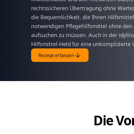
rechtssicheren Übertragung ohne Warte
die Bequemlichkeit, die Ihnen Hilfsmittel
notwendigen Pflegehilfsmittel ohne den
aufsuchen zu müssen. Auch in der idylli
Hilfsmittel-Held für eine unkomplizierte
arrow_downward
Rezept erfassen
Die Vor