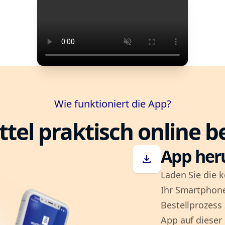
Wie funktioniert die App?
ttel praktisch online b
App her
download
Laden Sie die k
Ihr Smartphone
Bestellprozess
App auf dieser 