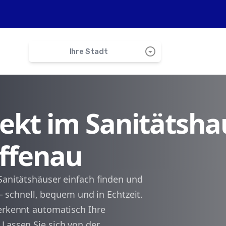
arrow_drop_down_circle
Ihre Stadt
search
irekt im Sanitätsha
Bad Wimpfen
Offenau
Gundelsheim
Untereisesheim
Sanitätshäuser einfach finden und
n – schnell, bequem und in Echtzeit.
Bad Friedrichshall
 erkennt automatisch Ihre
Lassen Sie sich von der
Haßmersheim