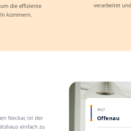
verarbeitet und
m die effiziente
teln kümmern.
Wo?
am Neckar, ist der
Offenau
ätshaus einfach zu