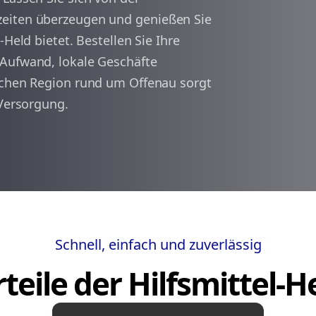
zeiten überzeugen und genießen Sie
-Held bietet. Bestellen Sie Ihre
arrow_back
arrow_forward
1
 Aufwand, lokale Geschäfte
schen Region rund um Offenau sorgt
 Versorgung.
Schnell, einfach und zuverlässig
teile der Hilfsmittel-