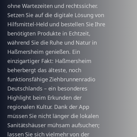
ohne Wartezeiten und rechtssicher.
Setzen Sie auf die digitale Lösung von
Hilfsmittel-Held und bestellen Sie Ihre
benötigten Produkte in Echtzeit,
während Sie die Ruhe und Natur in
Haßmersheim genießen. Ein
einzigartiger Fakt: Haßmersheim
beherbergt das älteste, noch
funktionsfähige Ziehbrunnenradio
Deutschlands – ein besonderes
Highlight beim Erkunden der
regionalen Kultur. Dank der App
müssen Sie nicht länger die lokalen
Sanitätshäuser mühsam aufsuchen;
lassen Sie sich vielmehr von der