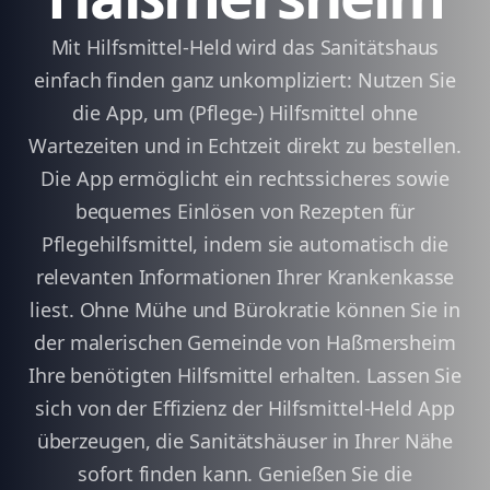
Mit Hilfsmittel-Held wird das Sanitätshaus
einfach finden ganz unkompliziert: Nutzen Sie
die App, um (Pflege-) Hilfsmittel ohne
Wartezeiten und in Echtzeit direkt zu bestellen.
Die App ermöglicht ein rechtssicheres sowie
bequemes Einlösen von Rezepten für
Pflegehilfsmittel, indem sie automatisch die
relevanten Informationen Ihrer Krankenkasse
liest. Ohne Mühe und Bürokratie können Sie in
der malerischen Gemeinde von Haßmersheim
Ihre benötigten Hilfsmittel erhalten. Lassen Sie
sich von der Effizienz der Hilfsmittel-Held App
überzeugen, die Sanitätshäuser in Ihrer Nähe
sofort finden kann. Genießen Sie die