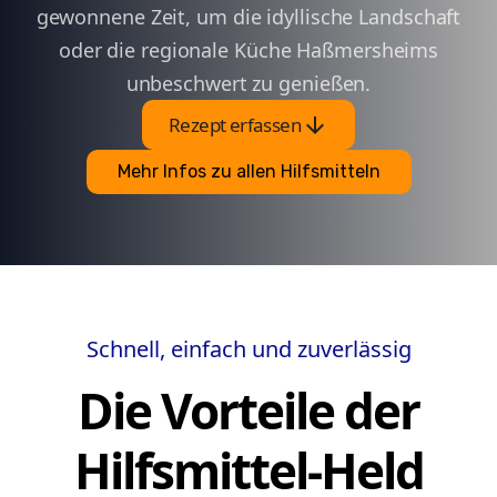
gewonnene Zeit, um die idyllische Landschaft
oder die regionale Küche Haßmersheims
unbeschwert zu genießen.
arrow_downward
Rezept erfassen
Mehr Infos zu allen Hilfsmitteln
Schnell, einfach und zuverlässig
Die Vorteile der
Hilfsmittel-Held