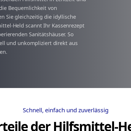
 die Bequemlichkeit von
Sie gleichzeitig die idyllische
arrow_back
arrow_forward
1
ttel-Held scannt Ihr Kassenrezept
perierenden Sanitätshäuser. So
nell und unkompliziert direkt aus
en.
Schnell, einfach und zuverlässig
teile der Hilfsmittel-