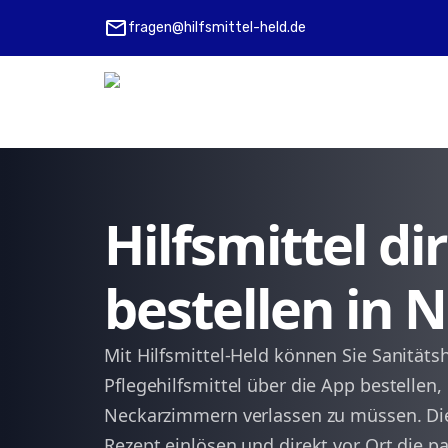
mail
fragen@hilfsmittel-held.de
Hilfsmittel d
bestellen in
Mit Hilfsmittel-Held können Sie Sanitäts
Pflegehilfsmittel über die App bestellen
Neckarzimmern verlassen zu müssen. Die
Rezept einlösen und direkt vor Ort die pa