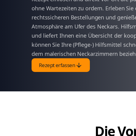
ohne Wartezeiten zu ordern. Erleben Sie
rechtssicheren Bestellungen und genießen 
Atmosphäre am Ufer des Neckars. Hilfsmi
und liefert Ihnen eine Übersicht der koo
können Sie Ihre (Pflege-) Hilfsmittel sch
dem malerischen Neckarzimmern bezieh
arrow_downward
Rezept erfassen
Die Vor