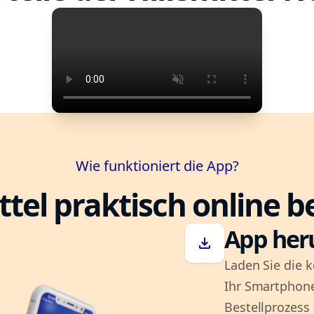
Wie funktioniert die App?
ttel praktisch online b
App her
download
Laden Sie die k
Ihr Smartphone
Bestellprozess