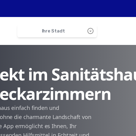
arrow_drop_down_circle
Ihre Stadt
search
irekt im Sanitätsha
Haßmersheim
 Neckarzimmern
Mosbach
Gundelsheim
haus einfach finden und
, ohne die charmante Landschaft von
Obrigheim
 App ermöglicht es Ihnen, Ihr
ssenden Hilfsmittel in Echtzeit und
Hüffenhardt