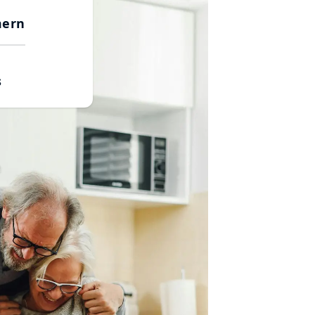
mern
s