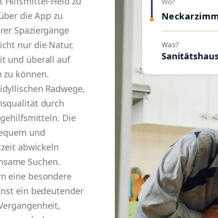
 Hilfsmittel-Held zu
Wo?
 über die App zu
Neckarzim
hrer Spaziergänge
cht nur die Natur,
Was?
Sanitätshau
t und überall auf
n zu können.
idyllischen Radwege,
nsqualität durch
gehilfsmitteln. Die
 bequem und
tzeit abwickeln
hsame Suchen.
rn eine besondere
inst ein bedeutender
 Vergangenheit,