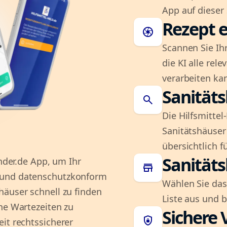
App auf dieser 
Rezept e
camera
Scannen Sie Ih
die KI alle rel
verarbeiten ka
Sanität
search
Die Hilfsmitte
Sanitätshäuser 
übersichtlich fü
Sanität
inder.de App, um Ihr
store
 und datenschutzkonform
Wählen Sie das
häuser schnell zu finden
Liste aus und 
ne Wartezeiten zu
Sichere 
shield_lock
it rechtssicherer