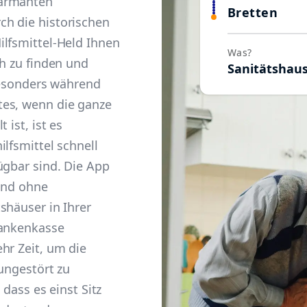
harmanten
Bretten
h die historischen
ilfsmittel-Held Ihnen
Was?
ch zu finden und
Sanitätshau
 Besonders während
tes, wenn die ganze
 ist, ist es
lfsmittel schnell
ügbar sind. Die App
 und ohne
shäuser in Ihrer
rankenkasse
hr Zeit, um die
 ungestört zu
 dass es einst Sitz