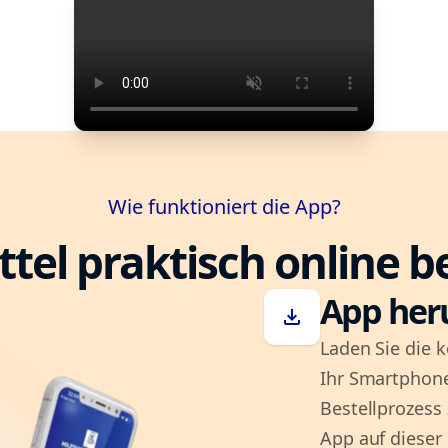
Wie funktioniert die App?
ttel praktisch online b
App her
download
Laden Sie die k
Ihr Smartphone
Bestellprozess
App auf dieser 