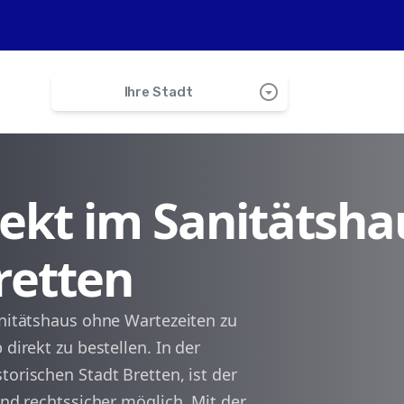
arrow_drop_down_circle
Ihre Stadt
search
irekt im Sanitätsha
Gondelsheim
retten
Knittlingen
Neulingen
anitätshaus ohne Wartezeiten zu
 direkt zu bestellen. In der
Ölbronn-Dürrn
torischen Stadt Bretten, ist der
und rechtssicher möglich. Mit der
Kraichtal