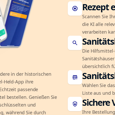
Rezept e
camera
Scannen Sie Ih
die KI alle rel
verarbeiten ka
Sanität
search
Die Hilfsmitte
Sanitätshäuser 
übersichtlich fü
Sanität
dere in der historischen
store
el-Held-App ihre
Wählen Sie das
Echtzeit passende
Liste aus und 
tel bestellen. Genießen Sie
Sichere 
shield_lock
rschlüsselten und
Ihre Bestellung
g, während Sie durch