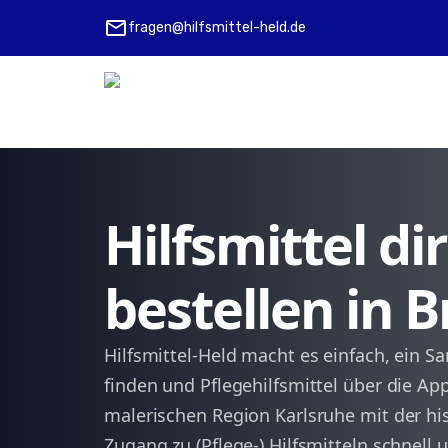
mail
fragen@hilfsmittel-held.de
Hilfsmittel d
bestellen in B
Hilfsmittel-Held macht es einfach, ein S
finden und Pflegehilfsmittel über die App
malerischen Region Karlsruhe mit der his
Zugang zu (Pflege-) Hilfsmitteln schnell 