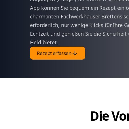
App können Sie bequem ein Rezept einlö
charmanten Fachwerkhäuser Brettens sch
erforderlich, nur wenige Klicks für Ihre G
Echtzeit und genießen Sie die Sicherheit
Held bietet.
arrow_downward
Rezept erfassen
Die Vor