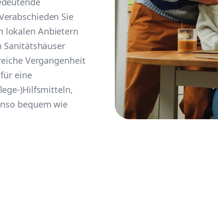
bedeutende
Verabschieden Sie
 lokalen Anbietern
m Sanitätshäuser
 reiche Vergangenheit
für eine
ege-)Hilfsmitteln,
benso bequem wie