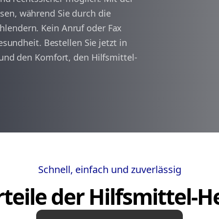
sen, während Sie durch die
lendern. Kein Anruf oder Fax
arrow_back
arrow_forward
1
esundheit. Bestellen Sie jetzt in
 und den Komfort, den Hilfsmittel-
Schnell, einfach und zuverlässig
teile der Hilfsmittel-