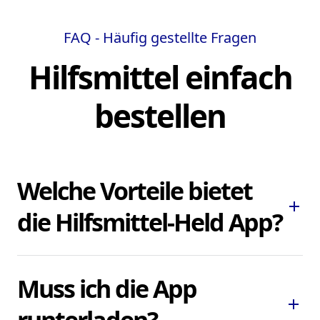
FAQ - Häufig gestellte Fragen
Hilfsmittel einfach
bestellen
Welche Vorteile bietet
add
die Hilfsmittel-Held App?
Die Hilfsmittel-Held App ermöglicht es
Muss ich die App
Ihnen, dringend benötigte Pflegehilfsmittel
add
und Hilfsmittel schnell und bequem zu