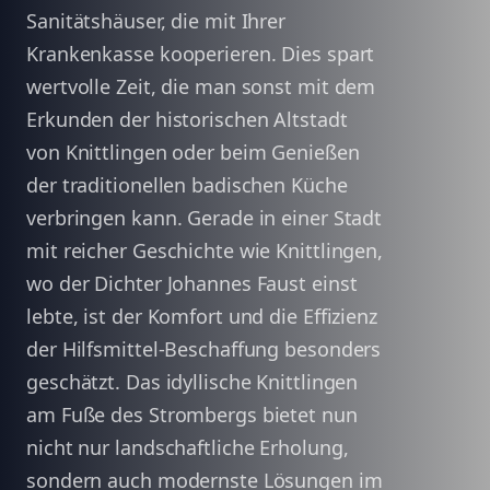
Sanitätshäuser, die mit Ihrer
Krankenkasse kooperieren. Dies spart
wertvolle Zeit, die man sonst mit dem
Erkunden der historischen Altstadt
von Knittlingen oder beim Genießen
der traditionellen badischen Küche
verbringen kann. Gerade in einer Stadt
mit reicher Geschichte wie Knittlingen,
wo der Dichter Johannes Faust einst
lebte, ist der Komfort und die Effizienz
der Hilfsmittel-Beschaffung besonders
geschätzt. Das idyllische Knittlingen
am Fuße des Strombergs bietet nun
nicht nur landschaftliche Erholung,
sondern auch modernste Lösungen im