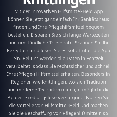
Mit der innovativen Hilfsmittel-Held App
können Sie jetzt ganz einfach Ihr Sanitätshaus
finden und Ihre Pflegehilfsmittel bequem
bestellen. Ersparen Sie sich lange Wartezeiten
und umständliche Telefonate: Scannen Sie Ihr
Rezept ein und lösen Sie es sofort über die App
ein. Bei uns werden alle Daten in Echtzeit
verarbeitet, sodass Sie rechtssicher und schnell
Ihre (Pflege-) Hilfsmittel erhalten. Besonders in
Regionen wie Knittlingen, wo sich Tradition
und moderne Technik vereinen, ermöglicht die
App eine reibungslose Versorgung. Nutzen Sie
die Vorteile von Hilfsmittel-Held und machen
Sie die Beschaffung von Pflegehilfsmitteln so