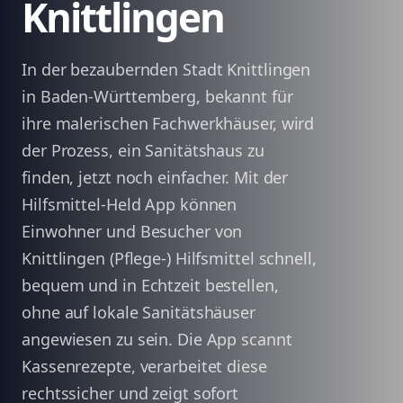
Knittlingen
In der bezaubernden Stadt Knittlingen
in Baden-Württemberg, bekannt für
ihre malerischen Fachwerkhäuser, wird
der Prozess, ein Sanitätshaus zu
finden, jetzt noch einfacher. Mit der
Hilfsmittel-Held App können
Einwohner und Besucher von
Knittlingen (Pflege-) Hilfsmittel schnell,
bequem und in Echtzeit bestellen,
ohne auf lokale Sanitätshäuser
angewiesen zu sein. Die App scannt
Kassenrezepte, verarbeitet diese
rechtssicher und zeigt sofort