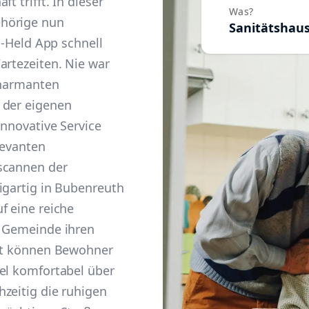
t trifft. In dieser
Was?
ehörige nun
Sanitätshau
el-Held App schnell
artezeiten. Nie war
charmanten
 der eigenen
innovative Service
levanten
scannen der
igartig in Bubenreuth
f eine reiche
r Gemeinde ihren
tzt können Bewohner
tel komfortabel über
zeitig die ruhigen