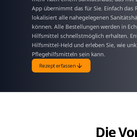
App übernimmt das für Sie. Einfach das 
lokalisiert alle nahegelegenen Sanitätshä
können. Alle Bestellungen werden in Echt
Hilfsmittel schnellstmöglich erhalten. En
Hilfsmittel-Held und erleben Sie, wie un
Pflegehilfsmitteln sein kann.
arrow_downward
Rezept erfassen
Die Vor