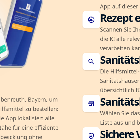
App auf dieser 
Rezept e
camera
Scannen Sie Ih
die KI alle rel
verarbeiten ka
Sanität
search
Die Hilfsmitte
Sanitätshäuser 
übersichtlich fü
Sanität
Bubenreuth, Bayern, um
store
fsmittel zu bestellen:
Wählen Sie das
 App lokalisiert alle
Liste aus und 
ähe für eine effiziente
Sichere 
shield_lock
 Abwicklung ohne