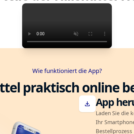
Wie funktioniert die App?
ttel praktisch online b
App her
download
Laden Sie die k
Ihr Smartphone
Bestellprozess