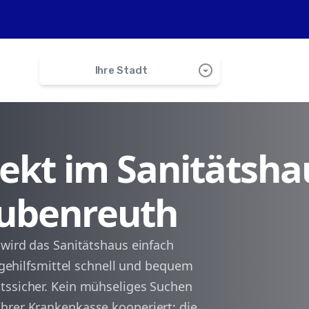
arrow_drop_down_circle
Ihre Stadt
search
irekt im Sanitätsha
Möhrendorf
Bubenreuth
Baiersdorf
Erlangen
 wird das Sanitätshaus einfach
legehilfsmittel schnell und bequem
Spardorf
tssicher. Kein mühseliges Suchen
hrer Krankenkasse kooperiert; die
Marloffstein