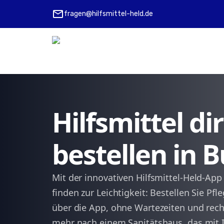
mail
fragen@hilfsmittel-held.de
Hilfsmittel d
bestellen in 
Mit der innovativen Hilfsmittel-Held-App
finden zur Leichtigkeit: Bestellen Sie Pf
über die App, ohne Wartezeiten und rech
mehr nach einem Sanitätshaus, das mit I