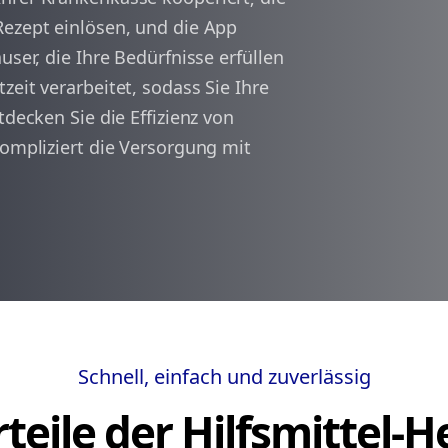
Rezept einlösen, und die App
user, die Ihre Bedürfnisse erfüllen
arrow_back
arrow_forward
1
zeit verarbeitet, sodass Sie Ihre
tdecken Sie die Effizienz von
kompliziert die Versorgung mit
Schnell, einfach und zuverlässig
teile der Hilfsmittel-