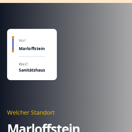
Wo?
Marloffstein
Was?
Sanitätshaus
Welcher Standort
Marloffstein