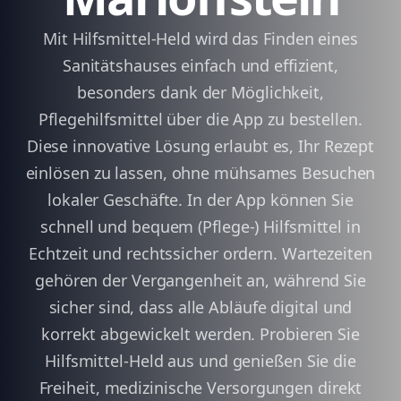
Mit Hilfsmittel-Held wird das Finden eines
Sanitätshauses einfach und effizient,
besonders dank der Möglichkeit,
Pflegehilfsmittel über die App zu bestellen.
Diese innovative Lösung erlaubt es, Ihr Rezept
einlösen zu lassen, ohne mühsames Besuchen
lokaler Geschäfte. In der App können Sie
schnell und bequem (Pflege-) Hilfsmittel in
Echtzeit und rechtssicher ordern. Wartezeiten
gehören der Vergangenheit an, während Sie
sicher sind, dass alle Abläufe digital und
korrekt abgewickelt werden. Probieren Sie
Hilfsmittel-Held aus und genießen Sie die
Freiheit, medizinische Versorgungen direkt