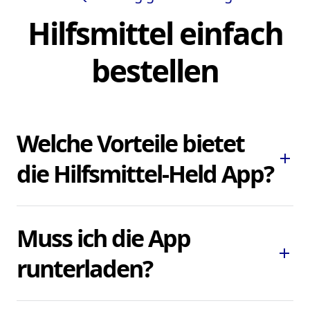
Hilfsmittel einfach
bestellen
Welche Vorteile bietet
add
die Hilfsmittel-Held App?
Die Hilfsmittel-Held App ermöglicht es
Muss ich die App
Ihnen, dringend benötigte Pflegehilfsmittel
add
und Hilfsmittel schnell und bequem zu
runterladen?
bestellen, ohne lokale Sanitätshäuser
aufsuchen oder kontaktieren zu müssen.