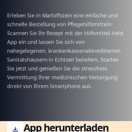
Erleben Sie in Marloffstein eine einfache und
schnelle Bestellung von Pflegehilfsmitteln:
Scannen Sie Ihr Rezept mit der Hilfsmittel-Held
App ein und lassen Sie sich von
nahegelegenen, krankenkassenakkreditierten
Sanitätshäusern in Echtzeit beliefern. Starten
Sie jetzt und genießen Sie die stressfreie
Vermittlung Ihrer medizinischen Versorgung
direkt von Ihrem Smartphone aus.
App herunterladen
download