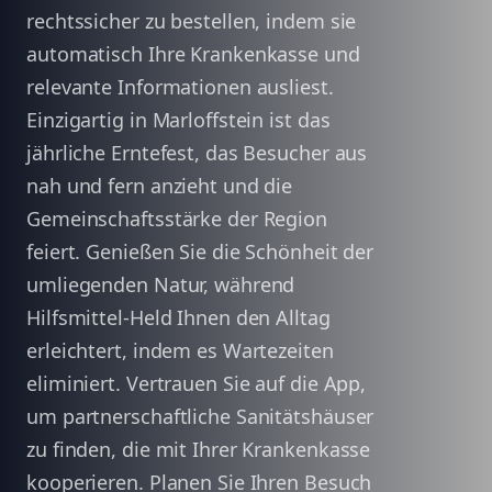
rechtssicher zu bestellen, indem sie
automatisch Ihre Krankenkasse und
relevante Informationen ausliest.
Einzigartig in Marloffstein ist das
jährliche Erntefest, das Besucher aus
nah und fern anzieht und die
Gemeinschaftsstärke der Region
feiert. Genießen Sie die Schönheit der
umliegenden Natur, während
Hilfsmittel-Held Ihnen den Alltag
erleichtert, indem es Wartezeiten
eliminiert. Vertrauen Sie auf die App,
um partnerschaftliche Sanitätshäuser
zu finden, die mit Ihrer Krankenkasse
kooperieren. Planen Sie Ihren Besuch