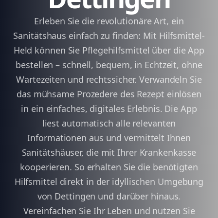
Erleben Sie die revolutionäre Art, ein
Sanitätshaus einfach zu finden: Mit Hilfsmittel-
Held können Sie Pflegehilfsmittel über die App
bestellen – schnell, bequem, in Echtzeit, ohne
Wartezeiten und rechtssicher. Verwandeln Sie
das mühsame Prozedere des Rezept einlösen
in ein einfaches, digitales Erlebnis. Die App
liest automatisch alle relevanten
Informationen aus und vermittelt Ihnen
Sanitätshäuser, die mit Ihrer Krankenkasse
kooperieren. So erhalten Sie die benötigten
Hilfsmittel direkt in der idyllischen Umgebung
von Dettingen und darüber hinaus.
Vereinfachen Sie Ihr Leben und nutzen Sie