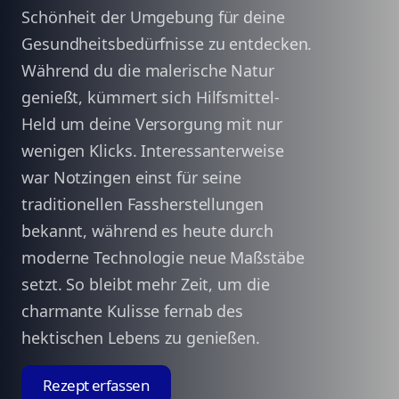
Schönheit der Umgebung für deine
Gesundheitsbedürfnisse zu entdecken.
Während du die malerische Natur
genießt, kümmert sich Hilfsmittel-
Held um deine Versorgung mit nur
wenigen Klicks. Interessanterweise
war Notzingen einst für seine
traditionellen Fassherstellungen
bekannt, während es heute durch
moderne Technologie neue Maßstäbe
setzt. So bleibt mehr Zeit, um die
charmante Kulisse fernab des
hektischen Lebens zu genießen.
Rezept erfassen