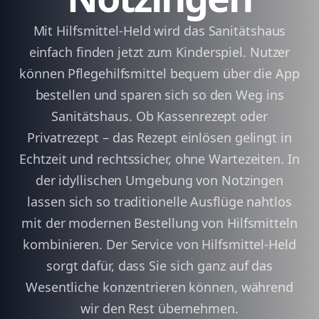
Mit Hilfsmittel-Held wird das Sanitätshaus
einfach finden jetzt zum Kinderspiel. Nutzer
können Pflegehilfsmittel bequem über die App
bestellen und sparen sich so den Weg ins
Sanitätshaus. Ob Kassenrezept oder
Privatrezept – das Rezept einlösen gelingt in
Echtzeit und rechtssicher, ohne Wartezeiten. In
der idyllischen Umgebung von Notzingen
lassen sich so traditionelle Ausflüge nahtlos
mit der modernen Bestellung von Hilfsmitteln
kombinieren. Der Service von Hilfsmittel-Held
sorgt dafür, dass Sie sich ganz auf das
Wesentliche konzentrieren können, während
wir den Rest übernehmen.