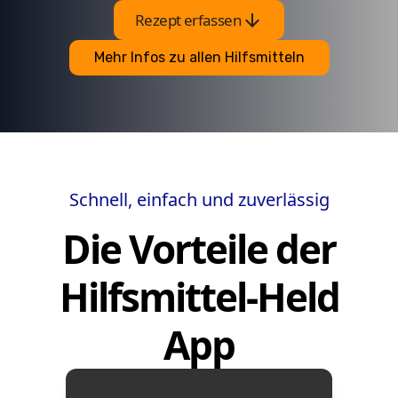
arrow_downward
Rezept erfassen
Mehr Infos zu allen Hilfsmitteln
Schnell, einfach und zuverlässig
Die Vorteile der
Hilfsmittel-Held
App