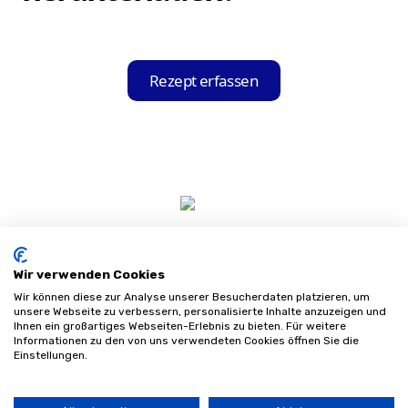
Sie können die Hilfsmittel-Held App ganz
einfach und kostenfrei im Apple App Store
Rezept erfassen
für iOS-Geräte oder im Google Play Store
für Android-Geräte herunterladen und auf
Ihrem Gerät installieren.
Wir verwenden Cookies
Wir können diese zur Analyse unserer Besucherdaten platzieren, um
unsere Webseite zu verbessern, personalisierte Inhalte anzuzeigen und
Ihnen ein großartiges Webseiten-Erlebnis zu bieten. Für weitere
Informationen zu den von uns verwendeten Cookies öffnen Sie die
Impressum
Einstellungen.
Datenschutz
AGB
Sitemap