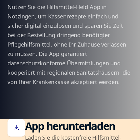
Nutzen Sie die Hilfsmittel-Held App in
Notzingen, um Kassenrezepte einfach und
sicher digital einzulösen und sparen Sie Zeit
bei der Bestellung dringend benötigter
Pflegehilfsmittel, ohne Ihr Zuhause verlassen
zu müssen. Die App garantiert
datenschutzkonforme Übermittlungen und
kooperiert mit regionalen Sanitätshäusern, die
von Ihrer Krankenkasse akzeptiert werden.
App herunterladen
download
Laden Sie die kostenfreie Hilfsmittel-