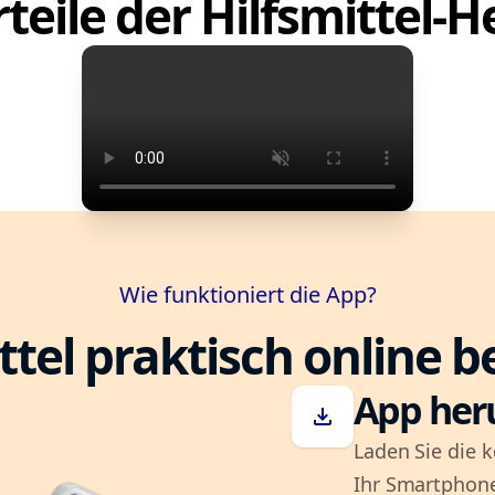
teile der Hilfsmittel-
Wie funktioniert die App?
ttel praktisch online b
App her
download
Laden Sie die k
Ihr Smartphone