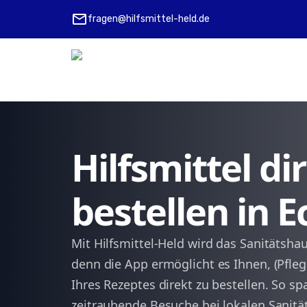
mail
fragen@hilfsmittel-held.de
Hilfsmittel d
bestellen in E
Mit Hilfsmittel-Held wird das Sanitätsha
denn die App ermöglicht es Ihnen, (Pfleg
Ihres Rezeptes direkt zu bestellen. So 
zeitraubende Besuche bei lokalen Sanit