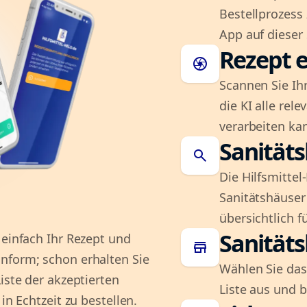
Bestellprozess
App auf dieser 
Rezept e
camera
Scannen Sie Ih
die KI alle rel
verarbeiten ka
Sanität
search
Die Hilfsmitte
Sanitätshäuser 
übersichtlich fü
Sanität
 einfach Ihr Rezept und
store
nform; schon erhalten Sie
Wählen Sie das
iste der akzeptierten
Liste aus und 
in Echtzeit zu bestellen.