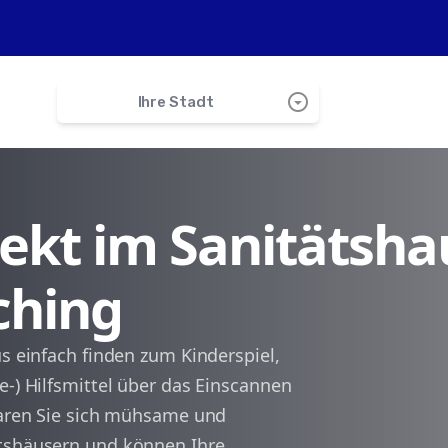
arrow_drop_down_circle
Ihre Stadt
search
irekt im Sanitätsha
Neufahrn
ching
Massenhausen
Moosmühle
us einfach finden zum Kinderspiel,
e-) Hilfsmittel über das Einscannen
Garching
sparen Sie sich mühsame und
ätshäusern und können Ihre
Unterschleißheim