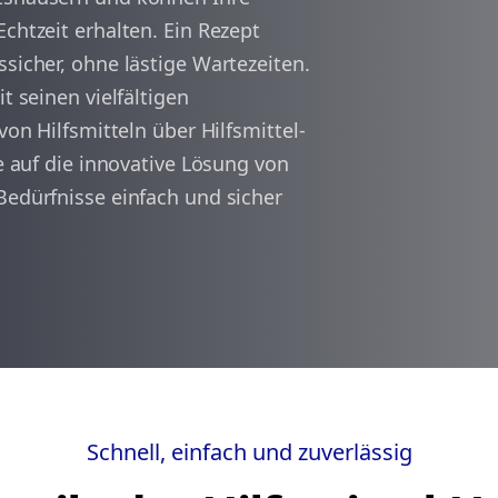
chtzeit erhalten. Ein Rezept
ssicher, ohne lästige Wartezeiten.
arrow_back
arrow_forward
1
t seinen vielfältigen
von Hilfsmitteln über Hilfsmittel-
ie auf die innovative Lösung von
Bedürfnisse einfach und sicher
Schnell, einfach und zuverlässig