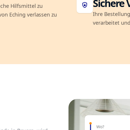
Sichere 
shield_lock
che Hilfsmittel zu
Ihre Bestellung
von Eching verlassen zu
verarbeitet und
Wo?