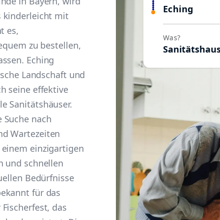
nde in Bayern, wird
Eching
 kinderleicht mit
t es,
Was?
bequem zu bestellen,
Sanitätshau
assen. Eching
lische Landschaft und
h seine effektive
e Sanitätshäuser.
e Suche nach
nd Wartezeiten
 einem einzigartigen
n und schnellen
uellen Bedürfnisse
ekannt für das
Fischerfest, das