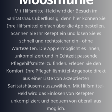
Mit Hilfsmittel-Held wird der Besuch im
Sanitätshaus überflüssig, denn hier können Sie
Ihre Hilfsmittel einfach über die App bestellen.
Scannen Sie Ihr Rezept ein und lösen Sie es
schnell und rechtssicher ein - ohne
Wartezeiten. Die App ermöglicht es Ihnen,
unkompliziert und in Echtzeit passende
Pflegehilfsmittel zu finden. Erleben Sie den
Komfort, Ihre Pflegehilfsmittel-Angebote direkt
aus einer Liste von akzeptierten
Sanitätshäusern auszuwählen. Mit Hilfsmittel-
Held wird das Einlösen von Rezepten
unkompliziert und bequem von überall aus
möglich.