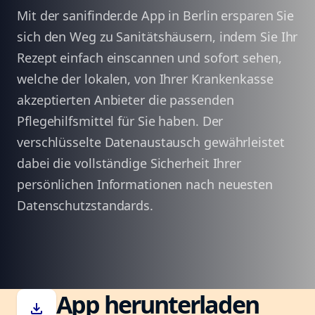
Mit der sanifinder.de App in Berlin ersparen Sie
sich den Weg zu Sanitätshäusern, indem Sie Ihr
Rezept einfach einscannen und sofort sehen,
welche der lokalen, von Ihrer Krankenkasse
akzeptierten Anbieter die passenden
Pflegehilfsmittel für Sie haben. Der
verschlüsselte Datenaustausch gewährleistet
dabei die vollständige Sicherheit Ihrer
persönlichen Informationen nach neuesten
Datenschutzstandards.
App herunterladen
download