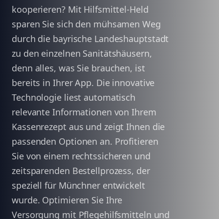
kooperieren? Mit Hilfsmittel-Held
sparen Sie sich den mühsamen Weg
durch die bayrische Landeshauptstadt
zu den einzelnen Sanitätshäusern,
denn alles, was Sie brauchen, ist
bereits in Ihrer App. Die innovative
Technologie liest automatisch
relevante Informationen von Ihrem
Kassenrezept aus und zeigt Ihnen die
passenden Optionen an. Profitieren
Sie von einem rechtssicheren und
zeitsparenden Bestellprozess, der
speziell für Münchner entwickelt
wurde. Optimieren Sie Ihre
Versorgung mit Pflegehilfsmitteln und