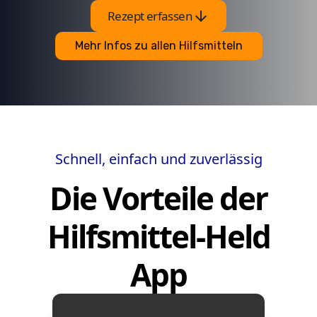
arrow_downward
Rezept erfassen
Mehr Infos zu allen Hilfsmitteln
Schnell, einfach und zuverlässig
Die Vorteile der
Hilfsmittel-Held
App