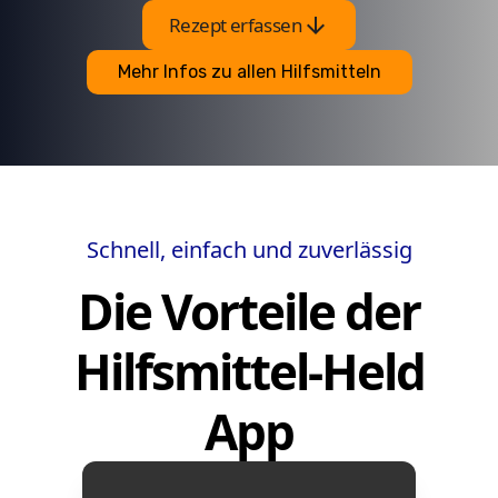
arrow_downward
Rezept erfassen
Mehr Infos zu allen Hilfsmitteln
Schnell, einfach und zuverlässig
Die Vorteile der
Hilfsmittel-Held
App