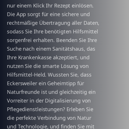
nur einem Klick Ihr Rezept einlösen.
Die App sorgt für eine sichere und
rechtmäßige Übertragung aller Daten,
sodass Sie Ihre benötigten Hilfsmittel
sorgenfrei erhalten. Beenden Sie Ihre
Suche nach einem Sanitätshaus, das
Ihre Krankenkasse akzeptiert, und
nutzen Sie die smarte Lösung von
Hilfsmittel-Held. Wussten Sie, dass
Eckersweiler ein Geheimtipp für
Naturfreunde ist und gleichzeitig ein
Vorreiter in der Digitalisierung von
Pflegedienstleistungen? Erleben Sie
die perfekte Verbindung von Natur
und Technologie, und finden Sie mit