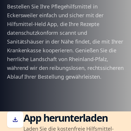
Bestellen Sie Ihre Pflegehilfsmittel in
Eckersweiler einfach und sicher mit der
Hilfsmittel-Held App, die Ihre Rezepte
datenschutzkonform scannt und
Sanitätshäuser in der Nähe findet, die mit Ihrer
Krankenkasse kooperieren. Genießen Sie die
herrliche Landschaft von Rheinland-Pfalz,
während wir den reibungslosen, rechtssicheren
Ablauf Ihrer Bestellung gewährleisten.
App herunterladen
download
Laden Sie die kostenfreie Hilfsmittel-