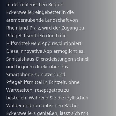
In der malerischen Region
Eckersweiler, eingebettet in die
atemberaubende Landschaft von
Rheinland-Pfalz, wird der Zugang zu
Pflegehilfsmitteln durch die
Hilfsmittel-Held App revolutioniert.
Diese innovative App ermöglicht es,
Sanitätshaus-Dienstleistungen schnell
und bequem direkt über das
Smartphone zu nutzen und
Pflegehilfsmittel in Echtzeit, ohne
Wartezeiten, rezeptgetreu zu
bestellen. Während Sie die idyllischen
Wälder und romantischen Bäche
Eckersweilers genießen, lässt sich mit