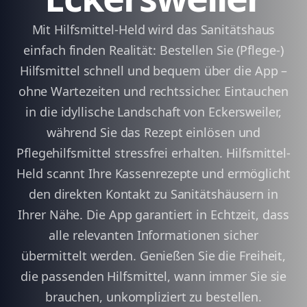
Mit Hilfsmittel-Held wird das Sanitätshaus
einfach finden Realität: Bestellen Sie (Pflege-)
Hilfsmittel schnell und bequem über die App –
ohne Wartezeiten und rechtssicher. Eintauchen
in die idyllische Landschaft von Eckersweiler,
während Sie das Rezept einlösen und
Pflegehilfsmittel stressfrei erhalten. Hilfsmittel-
Held scannt Ihre Kassenrezepte und ermöglicht
den direkten Kontakt zu Sanitätshäusern in
Ihrer Nähe. Die App garantiert in Echtzeit, dass
alle relevanten Informationen sicher
übermittelt werden. Genießen Sie die Freiheit,
die passenden Hilfsmittel, wann immer Sie sie
brauchen, unkompliziert zu bestellen.