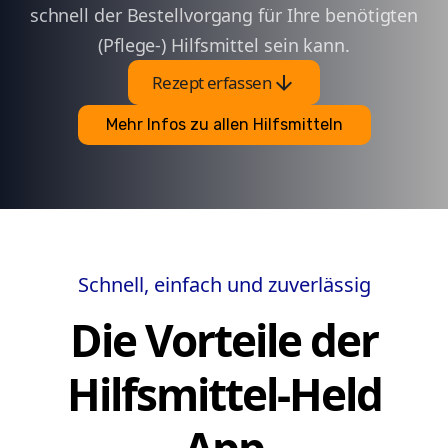
schnell der Bestellvorgang für Ihre benötigten
(Pflege-) Hilfsmittel sein kann.
arrow_downward
Rezept erfassen
Mehr Infos zu allen Hilfsmitteln
Schnell, einfach und zuverlässig
Die Vorteile der
Hilfsmittel-Held