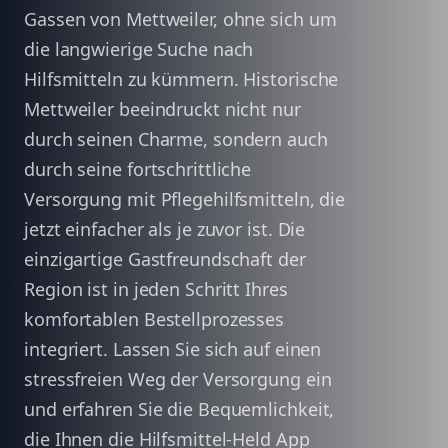
Gassen von Mettweiler, ohne sich um
die langwierige Suche nach
Hilfsmitteln zu kümmern. Historische
Mettweiler beeindruckt nicht nur
durch seinen Charme, sondern auch
durch seine fortschrittliche
Versorgung mit Pflegehilfsmitteln, die
jetzt einfacher als je zuvor ist. Die
einzigartige Gastfreundschaft der
Region ist in jeden Schritt Ihres
komfortablen Bestellprozesses
integriert. Lassen Sie sich auf einen
stressfreien Weg der Versorgung ein
und erfahren Sie die Bequemlichkeit,
die Ihnen die Hilfsmittel-Held App