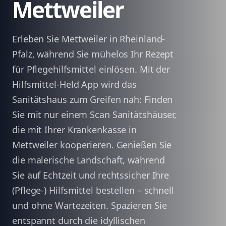
Mettweiler
Erleben Sie Mettweiler in Rheinland-
Pfalz, während Sie mühelos Ihr Rezept
für Pflegehilfsmittel einlösen. Mit der
Hilfsmittel-Held App wird das
Sanitätshaus zum Greifen nah: Finden
Sie mit nur einem Scan Sanitätshäuser,
die mit Ihrer Krankenkasse in
Mettweiler kooperieren. Genießen Sie
die malerische Landschaft, während
Sie auf Echtzeit und rechtssicher Ihre
(Pflege-) Hilfsmittel bestellen – schnell
und ohne Wartezeiten. Spazieren Sie
entspannt durch die idyllischen