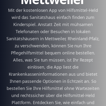
Mit der kostenlosen App von Hilfsmittel-Held
wird das Sanitätshaus einfach finden zum
Kinderspiel. Anstatt Zeit mit mühsamen
Telefonaten oder Besuchen in lokalen
Sanitätshäusern in Mettweiler, Rheinland-Pfalz,
zu verschwenden, können Sie nun Ihre
Pflegehilfsmittel bequem online bestellen.
Alles, was Sie tun müssen, ist Ihr Rezept
einlösen, die App liest die
Krankenkasseninformationen aus und bietet
Ihnen passende Optionen in Echtzeit an. So
bestellen Sie Ihre Hilfsmittel ohne Wartezeiten
und rechtssicher über die Hilfsmittel-Held
Plattform. Entdecken Sie, wie einfach und