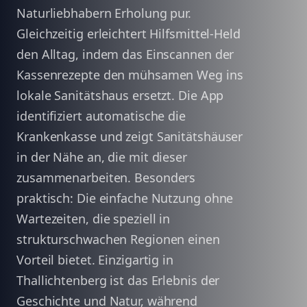
Naturliebhabern Erholung pur.
Gleichzeitig erleichtert Hilfsmittel-Held
den Alltag, indem das Einscannen der
Kassenrezepte den mühsamen Weg ins
lokale Sanitätshaus ersetzt. Die App
identifiziert automatische die
Krankenkasse und zeigt Sanitätshäuser
in der Nähe an, die mit dieser
zusammenarbeiten. Besonders
praktisch: Die einfache Nutzung ohne
Wartezeiten, die speziell in
strukturschwachen Regionen einen
Vorteil bietet. Einzigartig in
Thallichtenberg ist das Erlebnis der
Geschichte und Natur, während