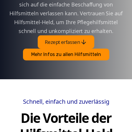
sich auf die einfache Beschaffung von
Hilfsmitteln verlassen kann. Vertrauen Sie auf
Hilfsmittel-Held, um Ihre Pflegehilfsmittel
schnell und unkompliziert zu erhalten.
arrow_downward
Rezept erfassen
Mehr Infos zu allen Hilfsmitteln
Schnell, einfach und zuverlässig
Die Vorteile der