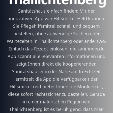
Sanitätshaus einfach finden: Mit der
innovativen App von Hilfsmittel-Held können
Sie Pflegehilfsmittel schnell und bequem
bestellen, ohne aufwendige Suchen oder
Wartezeiten in Thallichtenberg oder anderswo.
Einfach das Rezept einlösen, die sanifinder.de
App scannt alle relevanten Informationen und
zeigt Ihnen direkt die kooperierenden
Sanitätshäuser in der Nähe an. In Echtzeit
ermittelt die App die Verfügbarkeit der
Hilfsmittel und bietet Ihnen die Möglichkeit,
diese sofort rechtssicher zu bestellen. Gerade
in einer malerischen Region wie
Thallichtenberg ist es beruhigend, dass man