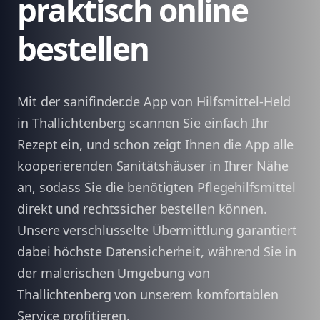
praktisch online
bestellen
Mit der sanifinder.de App von Hilfsmittel-Held
in Thallichtenberg scannen Sie einfach Ihr
Rezept ein, und schon zeigt Ihnen die App alle
kooperierenden Sanitätshäuser in Ihrer Nähe
an, sodass Sie die benötigten Pflegehilfsmittel
direkt und rechtssicher bestellen können.
Unsere verschlüsselte Übermittlung garantiert
dabei höchste Datensicherheit, während Sie in
der malerischen Umgebung von
Thallichtenberg von unserem komfortablen
Service profitieren.