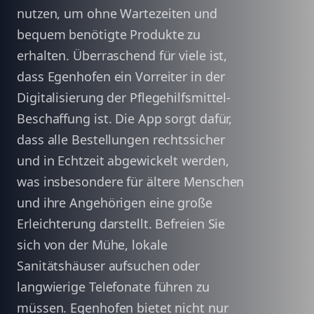
nutzen, um ohne Wartezeiten und
bequem benötigte Produkte zu
erhalten. Überraschend für viele ist,
dass Egenhofen ein Vorreiter in der
Digitalisierung der Pflegehilfsmittel-
Beschaffung ist. Die App sorgt dafür,
dass alle Bestellungen rechtssicher
und in Echtzeit abgewickelt werden,
was insbesondere für ältere Menschen
und ihre Angehörigen eine große
Erleichterung darstellt. Befreien Sie
sich von der Mühe, lokale
Sanitätshäuser aufsuchen oder
langwierige Telefonate führen zu
müssen. Egenhofen bietet nicht nur