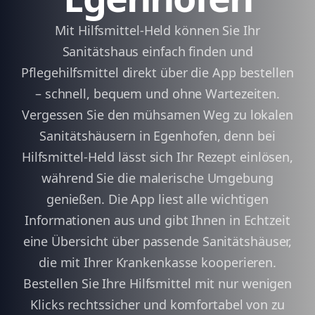
Mit Hilfsmittel-Held können Sie Ihr
Sanitätshaus einfach finden und
Pflegehilfsmittel direkt über die App bestellen
– schnell, bequem und ohne Wartezeiten.
Vergessen Sie den mühsamen Weg zu lokalen
Sanitätshäusern in Egenhofen, denn bei
Hilfsmittel-Held lässt sich Ihr Rezept einlösen,
während Sie die malerische Umgebung
genießen. Die App liest alle wichtigen
Informationen aus und gibt Ihnen in Echtzeit
eine Übersicht über passende Sanitätshäuser,
die mit Ihrer Krankenkasse kooperieren.
Bestellen Sie Ihre Hilfsmittel mit nur wenigen
Klicks rechtssicher und komfortabel von zu