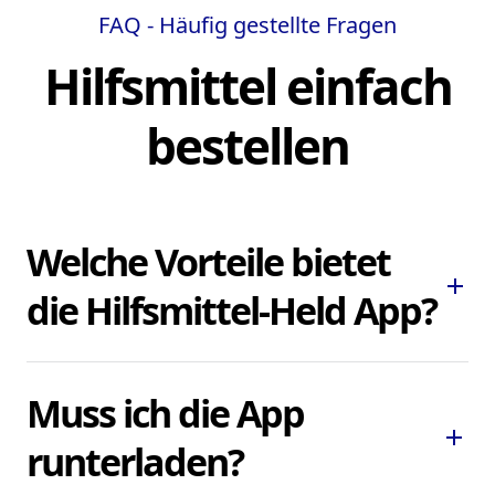
FAQ - Häufig gestellte Fragen
Hilfsmittel einfach
bestellen
Welche Vorteile bietet
add
die Hilfsmittel-Held App?
Die Hilfsmittel-Held App ermöglicht es
Muss ich die App
Ihnen, dringend benötigte Pflegehilfsmittel
add
und Hilfsmittel schnell und bequem zu
runterladen?
bestellen, ohne lokale Sanitätshäuser