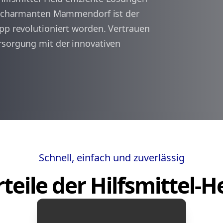
im charmanten Mammendorf ist der
pp revolutioniert worden. Vertrauen
arrow_back
arrow_forward
1
rsorgung mit der innovativen
Schnell, einfach und zuverlässig
teile der Hilfsmittel-