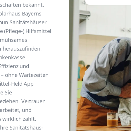
dschaften bekannt,
Solarhaus Bayerns
 nun Sanitätshäuser
(Pflege-) Hilfsmittel
in mühsames
 herauszufinden,
ankenkasse
Effizienz und
t – ohne Wartezeiten
ittel-Held App
e Sie
eziehen. Vertrauen
 arbeitet, und
 wirklich zählt.
 Ihre Sanitätshaus-