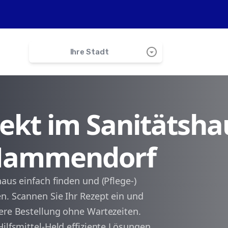
arrow_drop_down_circle
Ihre Stadt
search
irekt im Sanitätsha
Oberschweinbach
 Mammendorf
Landsberied
Hattenhofen
aus einfach finden und (Pflege-)
n. Scannen Sie Ihr Rezept ein und
Jesenwang
here Bestellung ohne Wartezeiten.
Hilfsmittel-Held effiziente Lösungen
Adelshofen