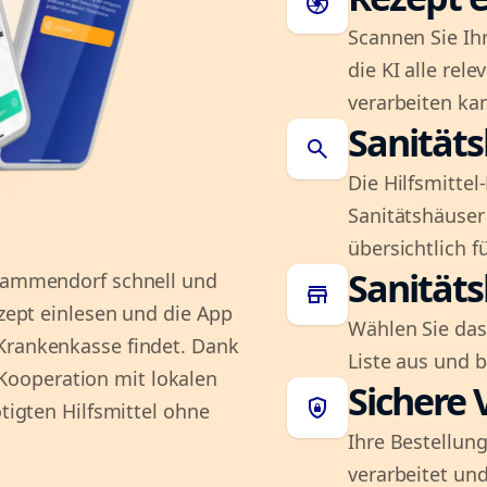
camera
Scannen Sie Ih
die KI alle rel
verarbeiten ka
Sanität
search
Die Hilfsmitte
Sanitätshäuser 
übersichtlich fü
Sanität
 Mammendorf schnell und
store
ezept einlesen und die App
Wählen Sie das
Krankenkasse findet. Dank
Liste aus und 
ooperation mit lokalen
Sichere 
shield_lock
ötigten Hilfsmittel ohne
Ihre Bestellung
verarbeitet und