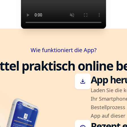
Wie funktioniert die App?
ttel praktisch online b
App her
download
Laden Sie die k
Ihr Smartphone
Bestellprozess
App auf dieser 
Rezept e