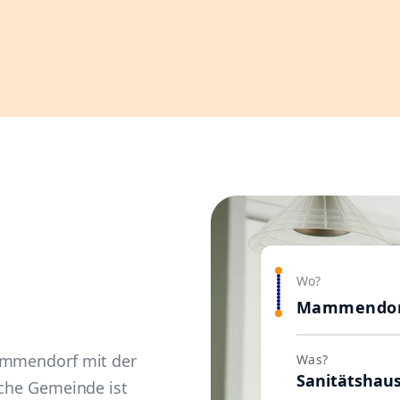
Wo?
Mammendor
Mammendorf mit der
Was?
Sanitätshau
sche Gemeinde ist