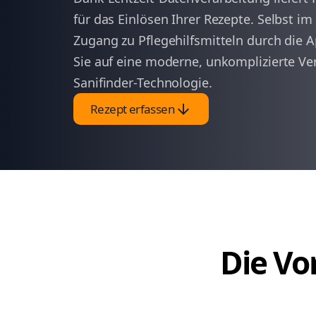
für das Einlösen Ihrer Rezepte. Selbst 
Zugang zu Pflegehilfsmitteln durch die A
Sie auf eine moderne, unkomplizierte Ve
Sanifinder-Technologie.
arrow_downward
Rezept erfassen
Die Vor