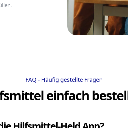
llen.
FAQ - Häufig gestellte Fragen
lfsmittel einfach bestel
die Hilfsmittel-Held App?