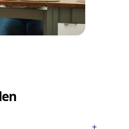
len
add