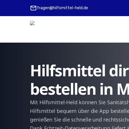
mail
fragen@hilfsmittel-held.de
Hilfsmittel d
bestellen in
Mit Hilfsmittel-Held können Sie Sanitätsh
Hilfsmittel bequem über die App bestelle
genießen Sie die schnelle und rechtssic
Dank Echtzeit-Datenverarbeitung liefert 