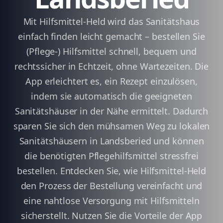
Mit Hilfsmittel-Held wird das Sanitätshaus
einfach finden leicht gemacht – bestellen Sie
(Pflege-) Hilfsmittel schnell, bequem und
rechtssicher in Echtzeit, ohne Wartezeiten. Die
App erleichtert es, ein Rezept einzulösen,
indem sie automatisch die geeigneten
Sanitätshäuser in der Nähe ermittelt. Dadurch
sparen Sie sich den mühsamen Weg zu lokalen
Sanitätshäusern in Landsberied und können
die benötigten Pflegehilfsmittel stressfrei
bestellen. Entdecken Sie, wie Hilfsmittel-Held
den Prozess der Bestellung vereinfacht und
eine nahtlose Versorgung mit Hilfsmitteln
sicherstellt. Nutzen Sie die Vorteile der App