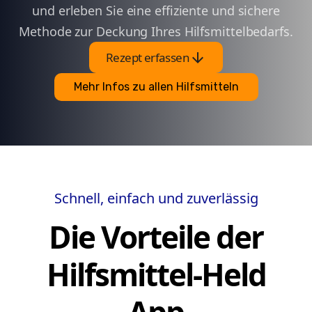
und erleben Sie eine effiziente und sichere
Methode zur Deckung Ihres Hilfsmittelbedarfs.
arrow_downward
Rezept erfassen
Mehr Infos zu allen Hilfsmitteln
Schnell, einfach und zuverlässig
Die Vorteile der
Hilfsmittel-Held