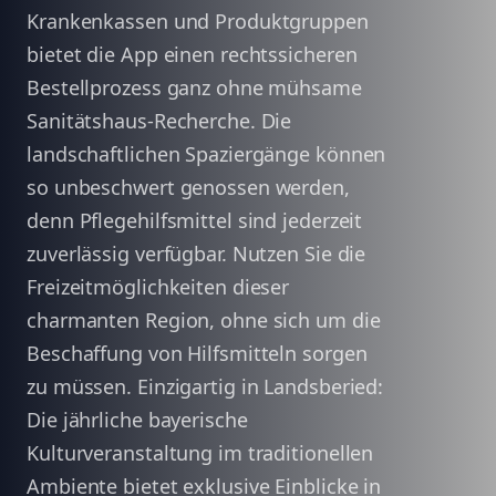
Krankenkassen und Produktgruppen
bietet die App einen rechtssicheren
Bestellprozess ganz ohne mühsame
Sanitätshaus-Recherche. Die
landschaftlichen Spaziergänge können
so unbeschwert genossen werden,
denn Pflegehilfsmittel sind jederzeit
zuverlässig verfügbar. Nutzen Sie die
Freizeitmöglichkeiten dieser
charmanten Region, ohne sich um die
Beschaffung von Hilfsmitteln sorgen
zu müssen. Einzigartig in Landsberied:
Die jährliche bayerische
Kulturveranstaltung im traditionellen
Ambiente bietet exklusive Einblicke in