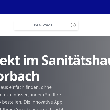
arrow_drop_down_circle
Ihre Stadt
search
irekt im Sanitätsha
Weisenbach
Forbach
Gernsbach
Loffenau
haus einfach finden, ohne
n zu müssen, indem Sie Ihre
Pfaffenstube
p bestellen. Die innovative App
auf Ihrem Smartphone und sucht
Seewald