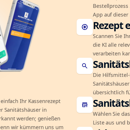
Bestellprozess
App auf dieser 
Rezept e
camera
Scannen Sie Ih
die KI alle rel
verarbeiten ka
Sanität
search
Die Hilfsmitte
Sanitätshäuser 
übersichtlich fü
Sanität
 einfach Ihr Kassenrezept
store
er Sanitätshäuser in
Wählen Sie das
erkannt werden; genießen
Liste aus und 
 denn wir kümmern uns um