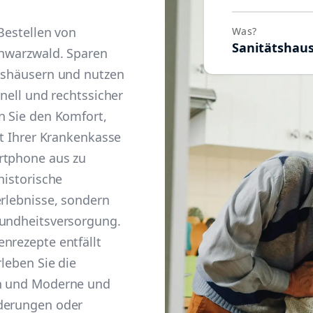
 Bestellen von
Was?
Sanitätshau
chwarzwald. Sparen
ätshäusern und nutzen
hnell und rechtssicher
n Sie den Komfort,
it Ihrer Krankenkasse
rtphone aus zu
historische
erlebnisse, sondern
sundheitsversorgung.
nrezepte entfällt
rleben Sie die
on und Moderne und
nderungen oder