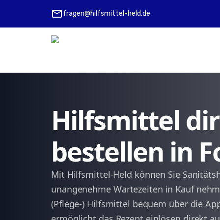
mail
fragen@hilfsmittel-held.de
Hilfsmittel d
bestellen in 
Mit Hilfsmittel-Held können Sie Sanitäts
unangenehme Wartezeiten in Kauf nehme
(Pflege-) Hilfsmittel bequem über die Ap
ermöglicht das Rezept einlösen direkt 