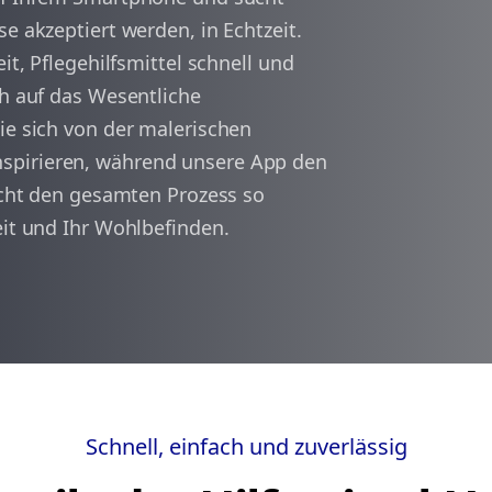
e akzeptiert werden, in Echtzeit.
it, Pflegehilfsmittel schnell und
arrow_back
arrow_forward
1
ch auf das Wesentliche
ie sich von der malerischen
spirieren, während unsere App den
macht den gesamten Prozess so
eit und Ihr Wohlbefinden.
Schnell, einfach und zuverlässig