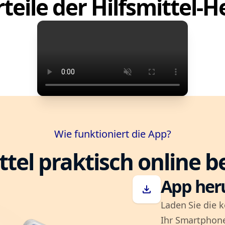
teile der Hilfsmittel-
Wie funktioniert die App?
ttel praktisch online b
App her
download
Laden Sie die k
Ihr Smartphone