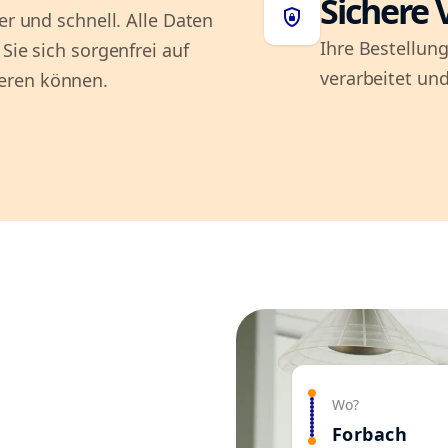
Sichere 
shield_lock
er und schnell. Alle Daten
Ihre Bestellung
Sie sich sorgenfrei auf
verarbeitet und
eren können.
Wo?
Forbach