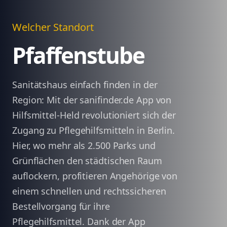
Welcher Standort
Pfaffenstube
Sanitätshaus einfach finden in der
Region: Mit der sanifinder.de App von
Hilfsmittel-Held revolutioniert sich der
Zugang zu Pflegehilfsmitteln in Berlin.
Hier, wo mehr als 2.500 Parks und
Grünflächen den städtischen Raum
auflockern, profitieren Angehörige von
einem schnellen und rechtssicheren
Bestellvorgang für ihre
Pflegehilfsmittel. Dank der App