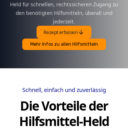
Held für schnellen, rechtssicheren Zugang zu
den benötigten Hilfsmitteln, überall und
jederzeit.
arrow_downward
Rezept erfassen
Mehr Infos zu allen Hilfsmitteln
Schnell, einfach und zuverlässig
Die Vorteile der
Hilfsmittel-Held