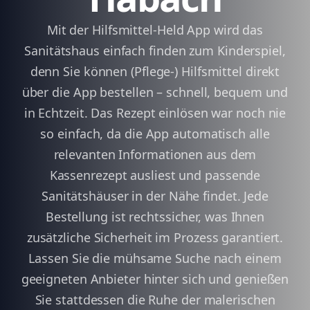
Mit der Hilfsmittel-Held App wird das
Sanitätshaus einfach finden zum Kinderspiel,
denn Sie können (Pflege-) Hilfsmittel direkt
über die App bestellen – schnell, bequem und
in Echtzeit. Das Rezept einlösen war noch nie
so einfach, da die App automatisch alle
relevanten Informationen aus dem
Kassenrezept ausliest und passende
Sanitätshäuser in der Nähe findet. Jede
Bestellung ist rechtssicher, was Ihnen
zusätzliche Sicherheit im Prozess garantiert.
Lassen Sie die mühsame Suche nach einem
geeigneten Anbieter hinter sich und genießen
Sie stattdessen die Ruhe der malerischen