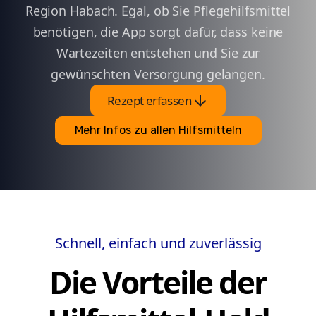
Region Habach. Egal, ob Sie Pflegehilfsmittel
benötigen, die App sorgt dafür, dass keine
Wartezeiten entstehen und Sie zur
gewünschten Versorgung gelangen.
arrow_downward
Rezept erfassen
Mehr Infos zu allen Hilfsmitteln
Schnell, einfach und zuverlässig
Die Vorteile der