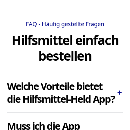
FAQ - Häufig gestellte Fragen
Hilfsmittel einfach
bestellen
Welche Vorteile bietet
add
die Hilfsmittel-Held App?
Die Hilfsmittel-Held App ermöglicht es
Muss ich die App
Ihnen, dringend benötigte Pflegehilfsmittel