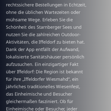
rechtssichere Bestellungen in Echtzeit,
ohne die üblichen Wartezeiten oder
mühsame Wege. Erleben Sie die
Schönheit des Starnberger Sees und
nutzen Sie die zahlreichen Outdoor-
Aktivitäten, die Iffeldorf zu bieten hat.
Dank der App entfällt der Aufwand,
lokalisierte Sanitätshäuser persönlich
aufzusuchen. Ein einzigartiger Fakt
über Iffeldorf: Die Region ist bekannt
für ihre „Iffeldorfer Wiesmahd“, ein
jährliches traditionelles Wiesenfest,
das Einheimische und Besucher
gleichermaßen fasziniert. Ob für
Einheimische oder Besucher, jeder