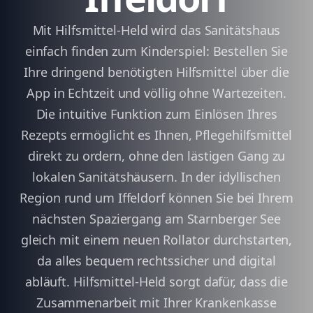
Mit Hilfsmittel-Held wird das Sanitätshaus
einfach finden zum Kinderspiel: Bestellen Sie
Ihre dringend benötigten Hilfsmittel über die
App in Echtzeit und völlig ohne Wartezeiten.
Die intuitive Funktion zum Einlösen Ihres
Rezepts ermöglicht es Ihnen, Pflegehilfsmittel
direkt zu ordern, ohne den lästigen Gang zu
lokalen Sanitätshäusern. In der idyllischen
Region rund um Iffeldorf können Sie bei Ihrem
nächsten Spaziergang am Starnberger See
gleich mit einem neuen Rollator durchstarten,
da alles bequem rechtssicher und digital
abläuft. Hilfsmittel-Held sorgt dafür, dass die
Zusammenarbeit mit Ihrer Krankenkasse