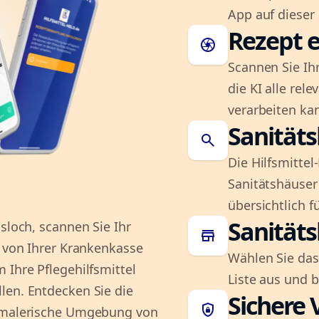
App auf dieser 
Rezept e
camera
Scannen Sie Ih
die KI alle rel
verarbeiten ka
Sanität
search
Die Hilfsmitte
Sanitätshäuser 
übersichtlich fü
Sanität
sloch, scannen Sie Ihr
store
e von Ihrer Krankenkasse
Wählen Sie das
 Ihre Pflegehilfsmittel
Liste aus und 
len. Entdecken Sie die
Sichere 
shield_lock
e malerische Umgebung von