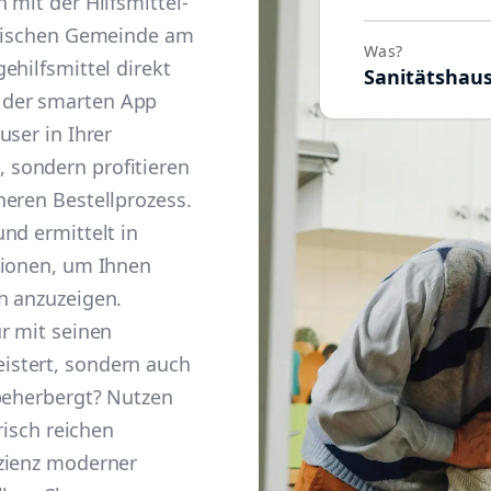
 mit der Hilfsmittel-
erischen Gemeinde am
Was?
ehilfsmittel direkt
Sanitätshau
 der smarten App
user in Ihrer
sondern profitieren
heren Bestellprozess.
nd ermittelt in
tionen, um Ihnen
h anzuzeigen.
r mit seinen
stert, sondern auch
 beherbergt? Nutzen
risch reichen
zienz moderner