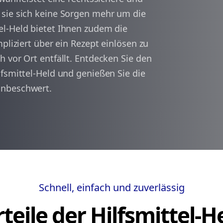
 sie sich keine Sorgen mehr um die
el-Held bietet Ihnen zudem die
arrow_back
arrow_forward
1
pliziert über ein Rezept einlösen zu
 vor Ort entfällt. Entdecken Sie den
fsmittel-Held und genießen Sie die
unbeschwert.
Schnell, einfach und zuverlässig
teile der Hilfsmittel-