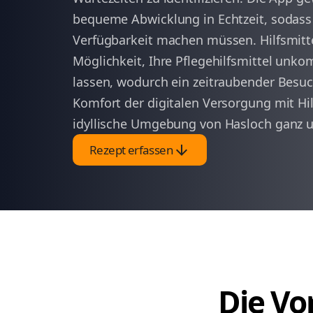
bequeme Abwicklung in Echtzeit, sodass
Verfügbarkeit machen müssen. Hilfsmitt
Möglichkeit, Ihre Pflegehilfsmittel unkom
lassen, wodurch ein zeitraubender Besuch
Komfort der digitalen Versorgung mit Hil
idyllische Umgebung von Hasloch ganz 
arrow_downward
Rezept erfassen
Die Vor