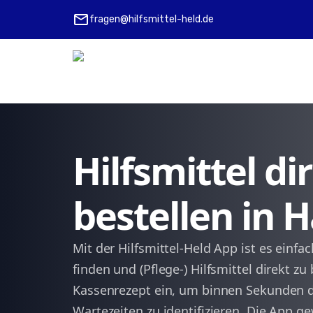
mail
fragen@hilfsmittel-held.de
Hilfsmittel d
bestellen in 
Mit der Hilfsmittel-Held App ist es einfa
finden und (Pflege-) Hilfsmittel direkt zu
Kassenrezept ein, um binnen Sekunden 
Wartezeiten zu identifizieren. Die App g