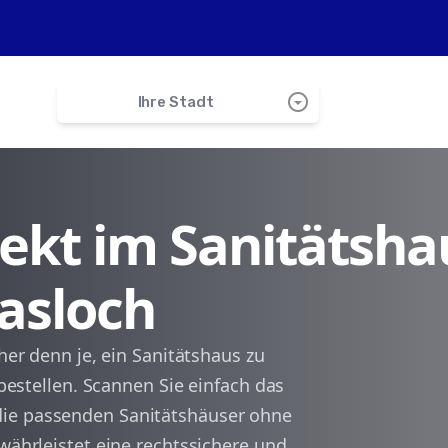
arrow_drop_down_circle
Ihre Stadt
search
irekt im Sanitätsha
Kreuzwertheim
Hasloch
Wertheim
Schollbrunn
cher denn je, ein Sanitätshaus zu
 bestellen. Scannen Sie einfach das
Esselbach
die passenden Sanitätshäuser ohne
ewährleistet eine rechtssichere und
Bischbrunn