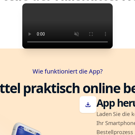
Wie funktioniert die App?
ttel praktisch online b
App her
download
Laden Sie die k
Ihr Smartphone
Bestellprozess