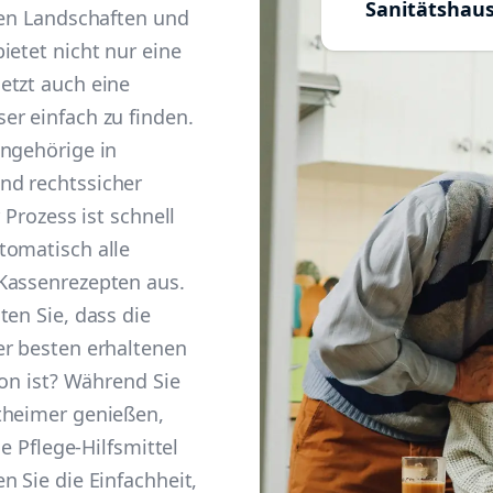
Sanitätshau
hen Landschaften und
ietet nicht nur eine
etzt auch eine
er einfach zu finden.
Angehörige in
nd rechtssicher
 Prozess ist schnell
tomatisch alle
Kassenrezepten aus.
ten Sie, dass die
er besten erhaltenen
ion ist? Während Sie
theimer genießen,
ie Pflege-Hilfsmittel
n Sie die Einfachheit,