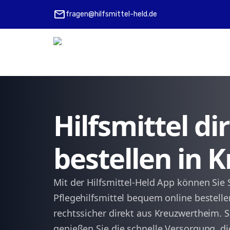
mail
fragen@hilfsmittel-held.de
Hilfsmittel d
bestellen in
Mit der Hilfsmittel-Held App können Sie 
Pflegehilfsmittel bequem online bestell
rechtssicher direkt aus Kreuzwertheim. S
genießen Sie die schnelle Versorgung, di