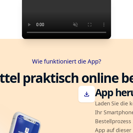
Wie funktioniert die App?
ttel praktisch online b
App her
download
Laden Sie die k
Ihr Smartphone
Bestellprozess
App auf dieser 