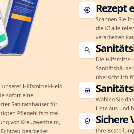
Rezept e
camera
Scannen Sie Ih
die KI alle rel
verarbeiten ka
Sanität
search
Die Hilfsmitte
Sanitätshäuser 
übersichtlich fü
Sanität
 unserer Hilfsmittel-Held
store
e sofort eine
Wählen Sie das
ter Sanitätshäuser für
Liste aus und 
igten Pflegehilfsmittel.
Sichere 
shield_lock
bung von Kreuzwertheim,
Ihre Bestellung
 Echtzeit bearbeitet