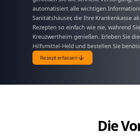
automatisiert alle wichtigen Informatio
Sanitätshäuser, die Ihre Krankenkasse ak
Rezepten so einfach wie nie, während Si
Kreuzwertheim genießen. Erleben Sie die 
Hilfsmittel-Held und bestellen Sie benötig
arrow_downward
Rezept erfassen
Die Vor