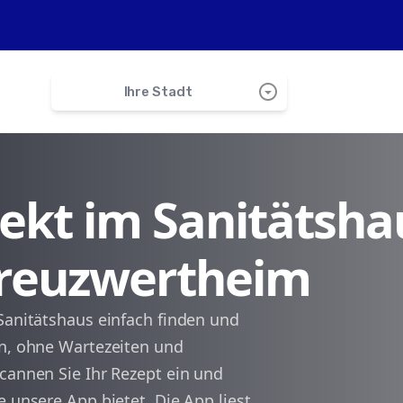
arrow_drop_down_circle
Ihre Stadt
search
irekt im Sanitätsha
Wertheim
 Kreuzwertheim
Hasloch
Schollbrunn
Sanitätshaus einfach finden und
en, ohne Wartezeiten und
Esselbach
cannen Sie Ihr Rezept ein und
e unsere App bietet. Die App liest
Triefenstein