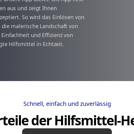
nen aus und zeigt Ihnen
zeptiert. So wird das Einlösen von
arrow_back
arrow_forward
1
e die malerische Landschaft von
Einfachheit und Effizienz von
te Hilfsmittel in Echtzeit.
Schnell, einfach und zuverlässig
teile der Hilfsmittel-