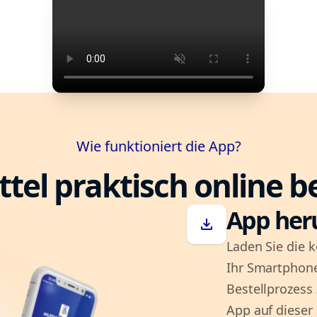
Wie funktioniert die App?
ttel praktisch online b
App her
download
Laden Sie die k
Ihr Smartphone
Bestellprozess
App auf dieser 