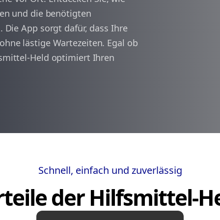
ssen und die benötigten
. Die App sorgt dafür, dass Ihre
arrow_back
arrow_forward
1
 ohne lästige Wartezeiten. Egal ob
smittel-Held optimiert Ihren
Schnell, einfach und zuverlässig
teile der Hilfsmittel-