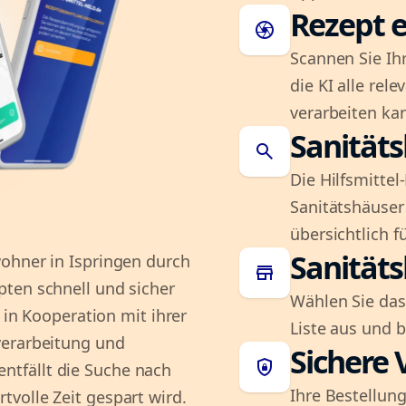
Rezept e
camera
Scannen Sie Ih
die KI alle rel
verarbeiten ka
Sanität
search
Die Hilfsmitte
Sanitätshäuser 
übersichtlich fü
Sanität
ohner in Ispringen durch
store
ten schnell und sicher
Wählen Sie das
e in Kooperation mit ihrer
Liste aus und 
verarbeitung und
Sichere 
shield_lock
tfällt die Suche nach
Ihre Bestellung
volle Zeit gespart wird.