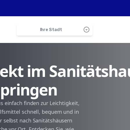
arrow_drop_down_circle
Ihre Stadt
search
irekt im Sanitätsha
Eisingen
Ispringen
Pforzheim
Birkenfeld
s einfach finden zur Leichtigkeit,
lfsmittel schnell, bequem und in
Kämpfelbach
r selbst nach Sanitätshäusern
e vor Ort. Entdecken Sie, wie
Königsbach-Stein