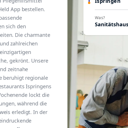
Pflegehilfsmittel
Ispringen
Held App bestellen.
 passende
Was?
Sanitätshau
en sich den
iten. Die charmante
und zahlreichen
einzigartigen
che, gekrönt. Unsere
und zeitnahe
e beruhigt regionale
estaurants Ispringens
ochenende lockt die
ngen, während die
eis erledigt. In der
eeindruckende