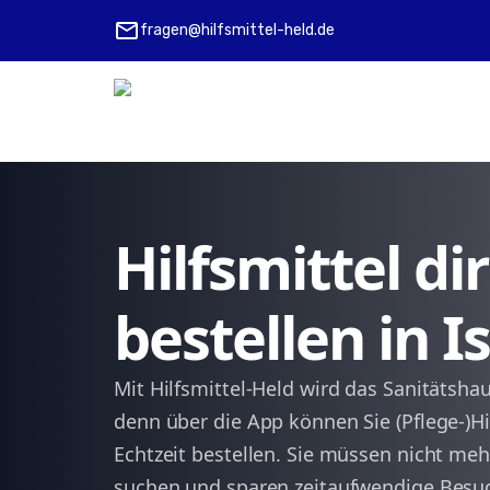
mail
fragen@hilfsmittel-held.de
Hilfsmittel d
bestellen in 
Mit Hilfsmittel-Held wird das Sanitätshau
denn über die App können Sie (Pflege-)Hi
Echtzeit bestellen. Sie müssen nicht meh
suchen und sparen zeitaufwendige Besuch