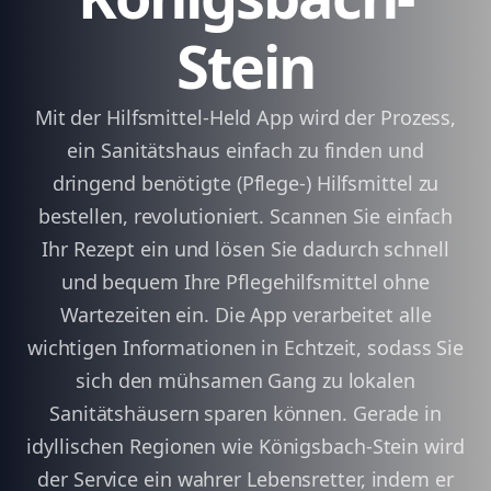
Stein
Mit der Hilfsmittel-Held App wird der Prozess,
ein Sanitätshaus einfach zu finden und
dringend benötigte (Pflege-) Hilfsmittel zu
bestellen, revolutioniert. Scannen Sie einfach
Ihr Rezept ein und lösen Sie dadurch schnell
und bequem Ihre Pflegehilfsmittel ohne
Wartezeiten ein. Die App verarbeitet alle
wichtigen Informationen in Echtzeit, sodass Sie
sich den mühsamen Gang zu lokalen
Sanitätshäusern sparen können. Gerade in
idyllischen Regionen wie Königsbach-Stein wird
der Service ein wahrer Lebensretter, indem er