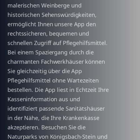
malerischen Weinberge und
historischen Sehenswürdigkeiten,
ermöglicht Ihnen unsere App den
rechtssicheren, bequemen und
schnellen Zugriff auf Pflegehilfsmittel.
Bei einem Spaziergang durch die
charmanten Fachwerkhäuser können
Sie gleichzeitig über die App
Pflegehilfsmittel ohne Wartezeiten
bestellen. Die App liest in Echtzeit Ihre
Kasseninformation aus und
identifiziert passende Sanitätshäuser
in der Nähe, die Ihre Krankenkasse
akzeptieren. Besuchen Sie die
Naturparks von Königsbach-Stein und