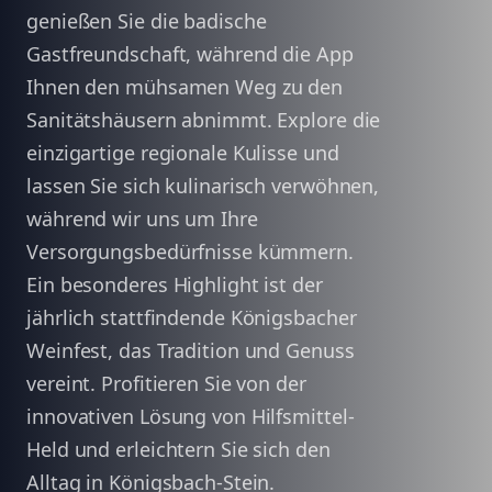
genießen Sie die badische
Gastfreundschaft, während die App
Ihnen den mühsamen Weg zu den
Sanitätshäusern abnimmt. Explore die
einzigartige regionale Kulisse und
lassen Sie sich kulinarisch verwöhnen,
während wir uns um Ihre
Versorgungsbedürfnisse kümmern.
Ein besonderes Highlight ist der
jährlich stattfindende Königsbacher
Weinfest, das Tradition und Genuss
vereint. Profitieren Sie von der
innovativen Lösung von Hilfsmittel-
Held und erleichtern Sie sich den
Alltag in Königsbach-Stein.