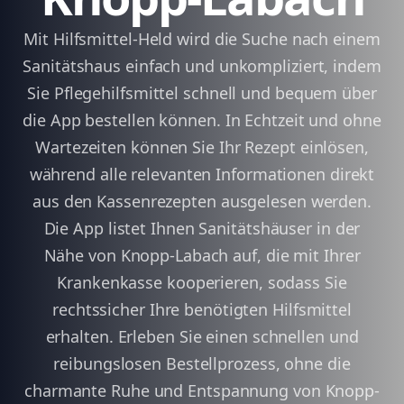
Mit Hilfsmittel-Held wird die Suche nach einem
Sanitätshaus einfach und unkompliziert, indem
Sie Pflegehilfsmittel schnell und bequem über
die App bestellen können. In Echtzeit und ohne
Wartezeiten können Sie Ihr Rezept einlösen,
während alle relevanten Informationen direkt
aus den Kassenrezepten ausgelesen werden.
Die App listet Ihnen Sanitätshäuser in der
Nähe von Knopp-Labach auf, die mit Ihrer
Krankenkasse kooperieren, sodass Sie
rechtssicher Ihre benötigten Hilfsmittel
erhalten. Erleben Sie einen schnellen und
reibungslosen Bestellprozess, ohne die
charmante Ruhe und Entspannung von Knopp-