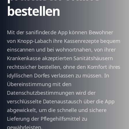
bestellen
Mit der sanifinder.de App können Bewohner
von Knopp-Labach ihre Kassenrezepte bequem
einscannen und bei wohnortnahen, von ihrer
Krankenkasse akzeptierten Sanitätshäusern
rechtssicher bestellen, ohne den Komfort ihres
idyllischen Dorfes verlassen zu müssen. In
Übereinstimmung mit den
Datenschutzbestimmungen wird der
verschlüsselte Datenaustausch über die App
abgewickelt, um die schnelle und sichere
Lieferung der Pflegehilfsmittel zu
gewährleisten.