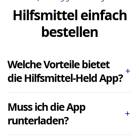
Hilfsmittel einfach
bestellen
Welche Vorteile bietet
add
die Hilfsmittel-Held App?
Die Hilfsmittel-Held App ermöglicht es
Muss ich die App
Ihnen, dringend benötigte Pflegehilfsmittel
add
und Hilfsmittel schnell und bequem zu
runterladen?
bestellen, ohne lokale Sanitätshäuser
aufsuchen oder kontaktieren zu müssen.