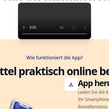
Wie funktioniert die App?
ttel praktisch online b
App her
download
Laden Sie die k
Ihr Smartphone
Bestellprozess