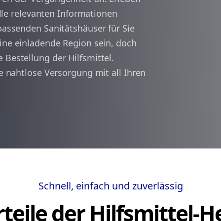
 alle relevanten Informationen
 passenden Sanitätshäuser für Sie
arrow_back
arrow_forward
1
eine einladende Region sein, doch
 Bestellung der Hilfsmittel.
ne nahtlose Versorgung mit all Ihren
Schnell, einfach und zuverlässig
teile der Hilfsmittel-