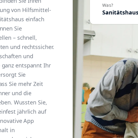
inden Sie Ihren
Was?
ng von Hilfsmittel-
Sanitätshau
itätshaus einfach
önnen Sie
llen – schnell,
ten und rechtssicher.
schaften und
 ganz entspannt Ihr
ersorgt Sie
ass Sie mehr Zeit
hner und die
leben. Wussten Sie,
nfest jährlich auf
innovative App
alt in