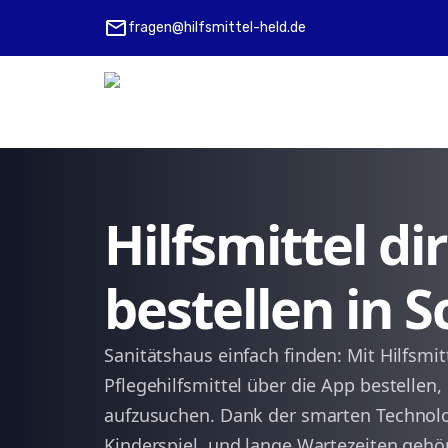
mail
fragen@hilfsmittel-held.de
Hilfsmittel d
bestellen in 
Sanitätshaus einfach finden: Mit Hilfsmi
Pflegehilfsmittel über die App bestellen
aufzusuchen. Dank der smarten Technolo
Kinderspiel, und lange Wartezeiten gehö