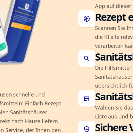
App auf dieser 
Rezept e
camera
Scannen Sie Ih
die KI alle rel
verarbeiten ka
Sanität
search
Die Hilfsmitte
Sanitätshäuser 
übersichtlich fü
Sanität
ausen schnelle und
store
fsmitteln: Einfach Rezept
Wählen Sie das
alen Sanitätshäuser
Liste aus und 
irekt nach Hause liefern
Sichere 
shield_lock
en Service, der Ihnen den