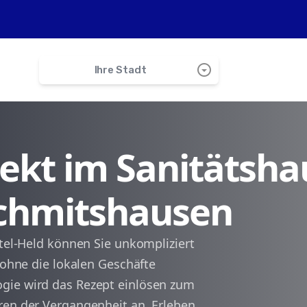
arrow_drop_down_circle
Ihre Stadt
search
irekt im Sanitätsha
Wallhalben
Schmitshausen
Reifenberg
Knopp-Labach
ttel-Held können Sie unkompliziert
, ohne die lokalen Geschäfte
Biedershausen
gie wird das Rezept einlösen zum
ren der Vergangenheit an. Erleben
Herschberg