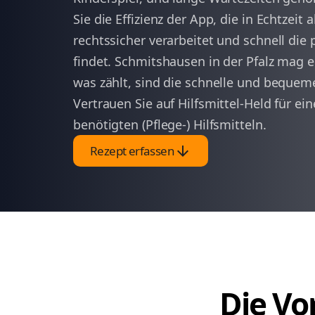
Sie die Effizienz der App, die in Echtzeit
rechtssicher verarbeitet und schnell die
findet. Schmitshausen in der Pfalz mag 
was zählt, sind die schnelle und bequeme
Vertrauen Sie auf Hilfsmittel-Held für ei
benötigten (Pflege-) Hilfsmitteln.
arrow_downward
Rezept erfassen
Die Vor