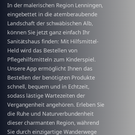
In der malerischen Region Lenningen,
eingebettet in die atemberaubende
Landschaft der schwäbischen Alb,
können Sie jetzt ganz einfach Ihr
Sanitätshaus finden: Mit Hilfsmittel-
Held wird das Bestellen von
Pflegehilfsmitteln zum Kinderspiel.
Unsere App ermöglicht Ihnen das
Bestellen der benötigten Produkte
schnell, bequem und in Echtzeit,
sodass lästige Wartezeiten der
Vergangenheit angehören. Erleben Sie
die Ruhe und Naturverbundenheit
dieser charmanten Region, während
Sie durch einzigartige Wanderwege