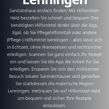
Sanitätshaus einfach finden: Mit Hilfsmittel-
Held bestellen Sie schnell und bequem Ihre
benötigten Hilfsmittel direkt über die App.
Egal, ob Sie Pflegehilfsmittel oder andere
(Pflege-) Hilfsmittel benötigen – alles lässt sich
in Echtzeit, ohne Wartezeiten und rechtssicher
erledigen. Scannen Sie ganz einfach Ihr Rezept
ein und lassen Sie die App die Arbeit für Sie
erledigen. Ersparen Sie sich den mühsamen
Besuch lokaler Sanitätshäuser und genießen
Sie stattdessen die malerische Region
Lenningen. Vertrauen Sie auf Hilfsmittel-Held,
um bequem und sicher Ihre Rezepte
einzulösen.