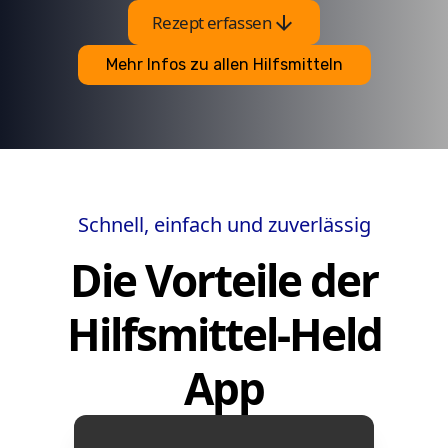
arrow_downward
Rezept erfassen
Mehr Infos zu allen Hilfsmitteln
Schnell, einfach und zuverlässig
Die Vorteile der
Hilfsmittel-Held
App