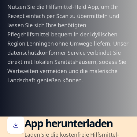
Nutzen Sie die Hilfsmittel-Held App, um Ihr
Rezept einfach per Scan zu übermitteln und
lassen Sie sich Ihre benötigten
Pflegehilfsmittel bequem in der idyllischen
Region Lenningen ohne Umwege liefern. Unser
datenschutzkonformer Service verbindet Sie
direkt mit lokalen Sanitätshäusern, sodass Sie
Wartezeiten vermeiden und die malerische
Landschaft genießen können.
App herunterladen
download
Laden Sie die kostenfreie Hilfsmittel-