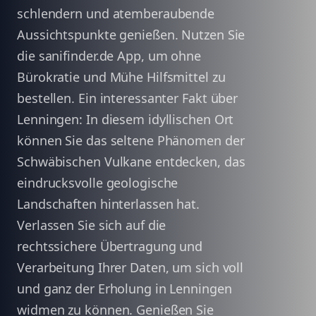
schlendern und atemberaubende
Aussichtspunkte genießen. Nutzen Sie
die sanifinder.de App, um ohne
Bürokratie und Mühe Hilfsmittel zu
bestellen. Ein interessanter Fakt über
Lenningen: In diesem idyllischen Ort
können Sie das seltene Phänomen der
Schwäbischen Vulkane entdecken, das
eindrucksvolle geologische
Landschaften hinterlassen hat.
Verlassen Sie sich auf die
rechtssichere Übertragung und
Verarbeitung Ihrer Daten, um sich voll
und ganz der Erholung in Lenningen
widmen zu können. Genießen Sie