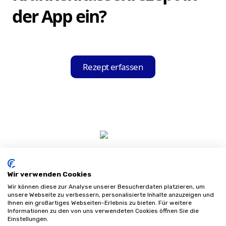
Ihrer Krankenkasse kooperieren, und zeigt
der App ein?
Ihnen diese in einer übersichtlichen Liste
an.
Öffnen Sie die Hilfsmittel-Held App und
nutzen Sie die integrierte Scan-Funktion,
Rezept erfassen
um Ihr Krankenkassenrezept einzuscannen.
Die App erkennt und liest automatisch alle
relevanten Informationen aus.
Wir verwenden Cookies
Wir können diese zur Analyse unserer Besucherdaten platzieren, um
unsere Webseite zu verbessern, personalisierte Inhalte anzuzeigen und
Ihnen ein großartiges Webseiten-Erlebnis zu bieten. Für weitere
Informationen zu den von uns verwendeten Cookies öffnen Sie die
Impressum
Einstellungen.
Datenschutz