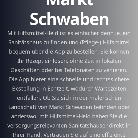
Schwaben
Mit Hilfsmittel-Held ist es einfacher denn je, ein
Sanitätshaus zu finden und (Pflege-) Hilfsmittel
bequem über die App zu bestellen. Sie können
Ihr Rezept einlösen, ohne Zeit in lokalen
Geschäften oder bei Telefonaten zu verlieren.
Die App bietet eine schnelle und rechtssichere
Bestellung in Echtzeit, wodurch Wartezeiten
entfallen. Ob Sie sich in der malerischen
Landschaft von Markt Schwaben befinden oder
anderswo, mit Hilfsmittel-Held haben Sie die
versorgungsrelevanten Sanitätshäuser direkt in
Ihrer Hand. Vertrauen Sie auf eine effiziente