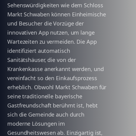
Sehenswürdigkeiten wie dem Schloss
Markt Schwaben können Einheimische
und Besucher die Vorzüge der
innovativen App nutzen, um lange
Wartezeiten zu vermeiden. Die App
identifiziert automatisch
Sanitätshäuser, die von der
Krankenkasse anerkannt werden, und
vereinfacht so den Einkaufsprozess
erheblich. Obwohl Markt Schwaben für
seine traditionelle bayerische
Gastfreundschaft berühmt ist, hebt
sich die Gemeinde auch durch
moderne Lösungen im
Gesundheitswesen ab. Einzigartig ist,