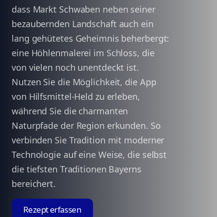
dass Markt Schwaben neben seiner
bezaubernden Landschaft auch ein
lang gehütetes Geheimnis beherbergt:
eine Höhlenmalerei im Schloss, die
von vielen noch unentdeckt ist.
Nutzen Sie die Möglichkeit, die App
von Hilfsmittel-Held zu erleben,
während Sie die charmanten
Naturpfade der Region erkunden. So
verbinden Sie Tradition mit moderner
Technologie auf eine Weise, die selbst
die tiefsten Traditionen Bayerns
bereichert.
Rezept erfassen