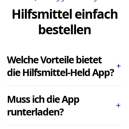
Hilfsmittel einfach
bestellen
Welche Vorteile bietet
add
die Hilfsmittel-Held App?
Die Hilfsmittel-Held App ermöglicht es
Muss ich die App
Ihnen, dringend benötigte Pflegehilfsmittel
add
und Hilfsmittel schnell und bequem zu
runterladen?
bestellen, ohne lokale Sanitätshäuser
aufsuchen oder kontaktieren zu müssen.