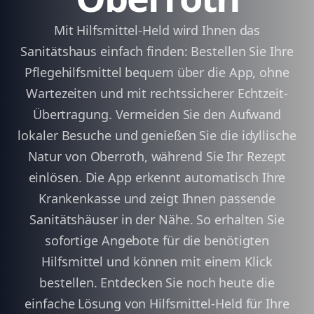
Mit Hilfsmittel-Held wird Ihnen das
Sanitätshaus einfach finden: Bestellen Sie Ihre
Pflegehilfsmittel bequem über die App, ohne
Wartezeiten und mit rechtssicherer Echtzeit-
Übertragung. Vermeiden Sie den Aufwand
lokaler Besuche und genießen Sie die idyllische
Natur von Oberroth, während Sie Ihr Rezept
einlösen. Die App erkennt automatisch Ihre
Krankenkasse und zeigt Ihnen passende
Sanitätshäuser in der Nähe. So erhalten Sie
sofortige Angebote für die benötigten
Hilfsmittel und können mit einem Klick
bestellen. Entdecken Sie noch heute die
einfache Lösung von Hilfsmittel-Held für Ihre