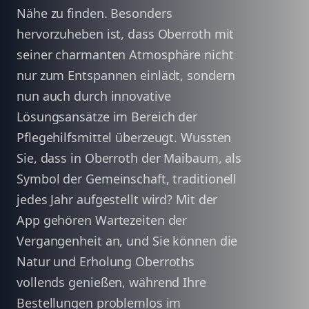
Nähe zu finden. Besonders
hervorzuheben ist, dass Oberroth mit
seiner charmanten Atmosphäre nicht
nur zum Entspannen einlädt, sondern
nun auch durch innovative
Lösungsansätze im Bereich der
Pflegehilfsmittel überzeugt. Wussten
Sie, dass in Oberroth der Maibaum, als
Symbol der Gemeinschaft, traditionell
jedes Jahr aufgestellt wird? Mit der
App gehören Wartezeiten der
Vergangenheit an, und Sie können die
Natur und Erholung Oberroths
vollends genießen, während Ihre
Bestellungen problemlos im