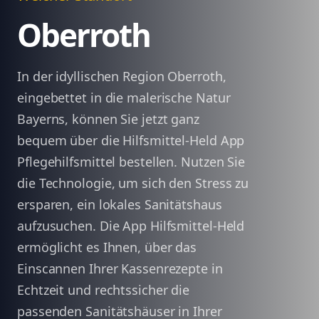
Oberroth
In der idyllischen Region Oberroth,
eingebettet in die malerische Natur
Bayerns, können Sie jetzt ganz
bequem über die Hilfsmittel-Held App
Pflegehilfsmittel bestellen. Nutzen Sie
die Technologie, um sich den Stress zu
ersparen, ein lokales Sanitätshaus
aufzusuchen. Die App Hilfsmittel-Held
ermöglicht es Ihnen, über das
Einscannen Ihrer Kassenrezepte in
Echtzeit und rechtssicher die
passenden Sanitätshäuser in Ihrer