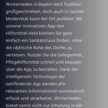
Winterrieden in Bayern wird Tradition
großgeschrieben, doch auch in Sachen
Modernität kann der Ort punkten. Mit
unserer innovativen App von
Hilfsmittel-Held können Sie ganz
einfach ein Sanitätshaus finden, ohne
die idyllische Ruhe des Dorfes zu
verlassen. Nutzen Sie die Gelegenheit,
Pflegehilfsmittel schnell und bequem
über die App zu bestellen. Dank der
intelligenten Technologie der
sanifinder.de App werden alle
relevanten Informationen automatisch
erfasst und verarbeitet. Winterrieden
bietet somit nicht nur Erholung in der