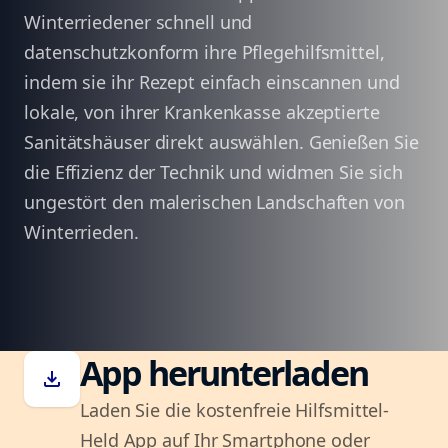
Winterriedener schnell und
datenschutzkonform ihre Pflegehilfsmittel,
indem sie ihr Rezept einfach einscannen und
lokale, von ihrer Krankenkasse akzeptierte
Sanitätshäuser direkt auswählen. Genießen Sie
die Effizienz der Technik und widmen Sie sich
ungestört den malerischen Landschaften von
Winterrieden.
App herunterladen
download
Laden Sie die kostenfreie Hilfsmittel-
Held App auf Ihr Smartphone oder