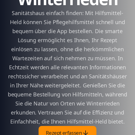
Sanitätshaus einfach finden: Mit Hilfsmittel-
Held können Sie Pflegehilfsmittel schnell und
bequem über die App bestellen. Die smarte
Lösung ermöglicht es Ihnen, Ihr Rezept
einlösen zu lassen, ohne die herkömmlichen
Wartezeiten auf sich nehmen zu müssen. In
Echtzeit werden alle relevanten Informationen
rechtssicher verarbeitet und an Sanitätshäuser
in Ihrer Nähe weitergeleitet. Genießen Sie die
bequeme Bestellung von Hilfsmitteln, während
Sie die Natur von Orten wie Winterrieden
erkunden. Vertrauen Sie auf die Effizienz und
Einfachheit, die Ihnen Hilfsmittel-Held bietet.
arrow_downward
Rezept erfassen