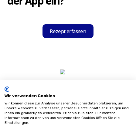
der App ein?
Ihnen diese in einer übersichtlichen Liste
an.
Öffnen Sie die Hilfsmittel-Held App und
nutzen Sie die integrierte Scan-Funktion,
Rezept erfassen
um Ihr Krankenkassenrezept einzuscannen.
Die App erkennt und liest automatisch alle
relevanten Informationen aus.
Wir verwenden Cookies
Wir können diese zur Analyse unserer Besucherdaten platzieren, um
unsere Webseite zu verbessern, personalisierte Inhalte anzuzeigen und
Ihnen ein großartiges Webseiten-Erlebnis zu bieten. Für weitere
Informationen zu den von uns verwendeten Cookies öffnen Sie die
Impressum
Einstellungen.
Datenschutz
AGB