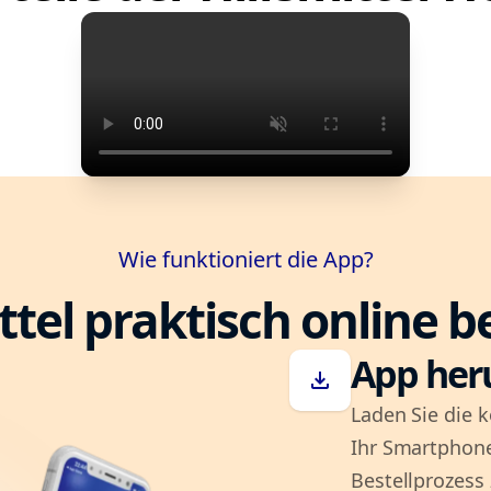
Wie funktioniert die App?
ttel praktisch online b
App her
download
Laden Sie die k
Ihr Smartphone
Bestellprozess