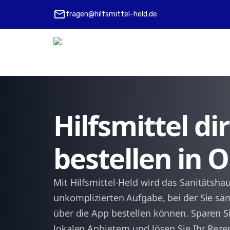
mail
fragen@hilfsmittel-held.de
Hilfsmittel d
bestellen in 
Mit Hilfsmittel-Held wird das Sanitätshau
unkomplizierten Aufgabe, bei der Sie sämt
über die App bestellen können. Sparen 
lokalen Anbietern und lösen Sie Ihr Reze