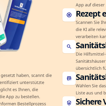
App auf dieser 
Rezept e
camera
Scannen Sie Ih
die KI alle rel
verarbeiten ka
Sanität
search
Die Hilfsmitte
Sanitätshäuser 
übersichtlich fü
Sanität
gesetzt haben, scannt die
store
ntifiziert unterstützte
Wählen Sie das
licht es Ihnen, die
Liste aus und 
die App zu bestellen.
Sichere 
shield_lock
onformen Bestellprozess