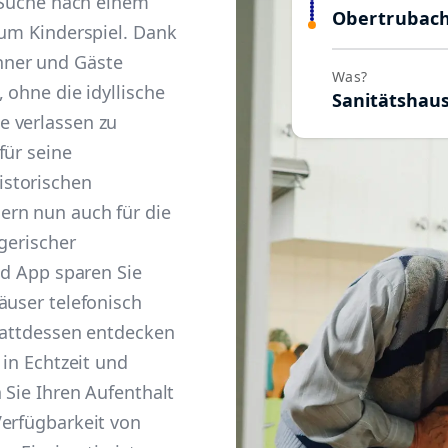
e Suche nach einem
Obertrubac
zum Kinderspiel. Dank
hner und Gäste
Was?
 ohne die idyllische
Sanitätshau
e verlassen zu
für seine
storischen
ern nun auch für die
gerischer
ld App sparen Sie
äuser telefonisch
Stattdessen entdecken
 in Echtzeit und
 Sie Ihren Aufenthalt
Verfügbarkeit von