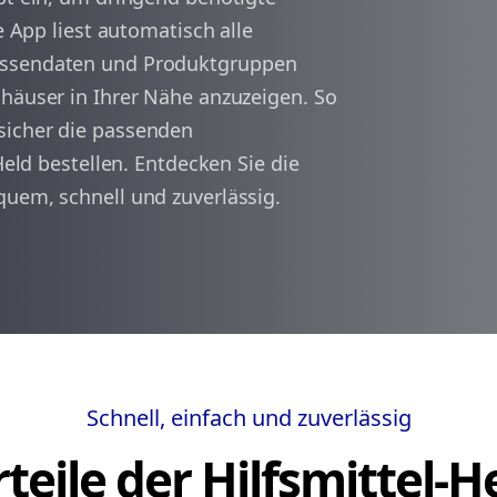
e App liest automatisch alle
assendaten und Produktgruppen
arrow_back
arrow_forward
1
shäuser in Ihrer Nähe anzuzeigen. So
sicher die passenden
Held bestellen. Entdecken Sie die
quem, schnell und zuverlässig.
Schnell, einfach und zuverlässig
teile der Hilfsmittel-