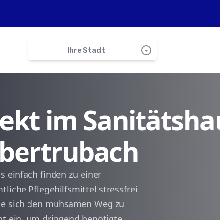
arrow_drop_down_circle
Ihre Stadt
search
irekt im Sanitätsha
Hiltpoltstein
Obertrubach
Betzenstein
Egloffstein
s einfach finden zu einer
liche Pflegehilfsmittel stressfrei
Simmelsdorf
Sie sich den mühsamen Weg zu
pt ein, um dringend benötigte
Gräfenberg