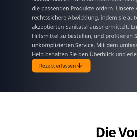
die passenden Produkte ordern. Unsere 
rechtssichere Abwicklung, indem sie aut
akzeptierten Sanitätshäuser ermittelt. E
Hilfsmittel zu bestellen, und profitieren
unkomplizierten Service. Mit dem umfas
Held behalten Sie den Überblick und erlei
arrow_downward
Rezept erfassen
Die Vor