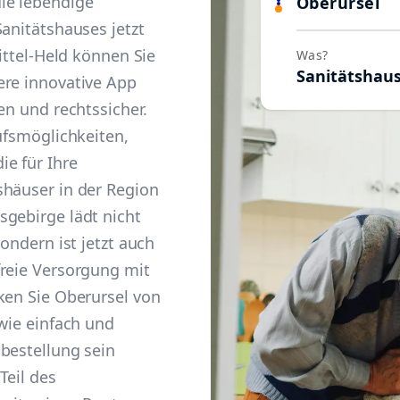
ie lebendige
Oberursel
Sanitätshauses jetzt
mittel-Held können Sie
Was?
Sanitätshau
ere innovative App
en und rechtssicher.
aufsmöglichkeiten,
e für Ihre
shäuser in der Region
sgebirge lädt nicht
sondern ist jetzt auch
freie Versorgung mit
ken Sie Oberursel von
 wie einfach und
bestellung sein
Teil des