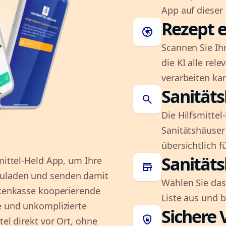
App auf dieser 
Rezept e
camera
Scannen Sie Ih
die KI alle rel
verarbeiten ka
Sanität
search
Die Hilfsmitte
Sanitätshäuser 
übersichtlich fü
Sanität
smittel-Held App, um Ihre
store
zuladen und senden damit
Wählen Sie das
ankenkasse kooperierende
Liste aus und 
e und unkomplizierte
Sichere 
shield_lock
tel direkt vor Ort, ohne