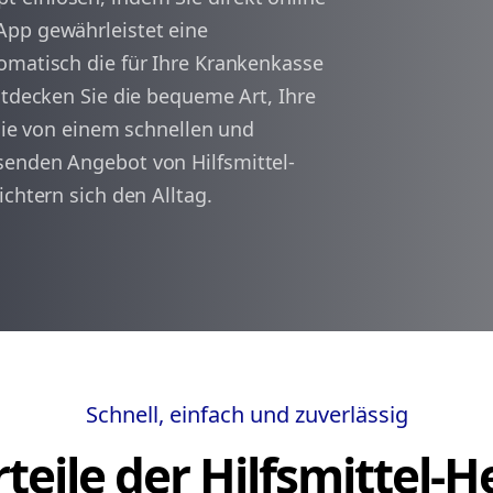
App gewährleistet eine
omatisch die für Ihre Krankenkasse
arrow_back
arrow_forward
1
ntdecken Sie die bequeme Art, Ihre
 Sie von einem schnellen und
senden Angebot von Hilfsmittel-
chtern sich den Alltag.
Schnell, einfach und zuverlässig
teile der Hilfsmittel-