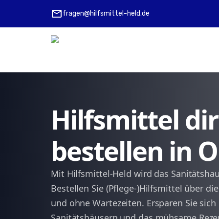
mail
fragen@hilfsmittel-held.de
Hilfsmittel d
bestellen in 
Mit Hilfsmittel-Held wird das Sanitätsha
Bestellen Sie (Pflege-)Hilfsmittel über di
und ohne Wartezeiten. Ersparen Sie sich
Sanitätshäusern und das mühsame Rezept