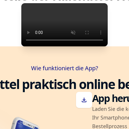
Wie funktioniert die App?
ttel praktisch online b
App her
download
Laden Sie die k
Ihr Smartphone
Bestellprozess