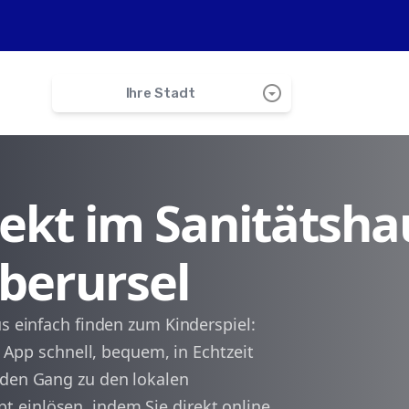
arrow_drop_down_circle
Ihre Stadt
search
irekt im Sanitätsha
Steinbach
Oberursel
Bad Homburg
Eschborn
us einfach finden zum Kinderspiel:
e App schnell, bequem, in Echtzeit
Schwalbach
 den Gang zu den lokalen
 einlösen, indem Sie direkt online
Kronberg