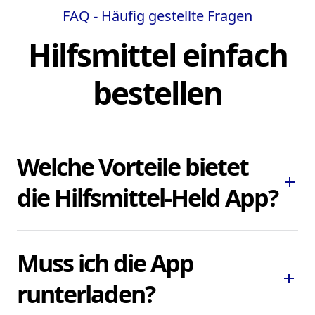
FAQ - Häufig gestellte Fragen
Hilfsmittel einfach
bestellen
Welche Vorteile bietet
add
die Hilfsmittel-Held App?
Die Hilfsmittel-Held App ermöglicht es
Muss ich die App
Ihnen, dringend benötigte Pflegehilfsmittel
add
und Hilfsmittel schnell und bequem zu
runterladen?
bestellen, ohne lokale Sanitätshäuser