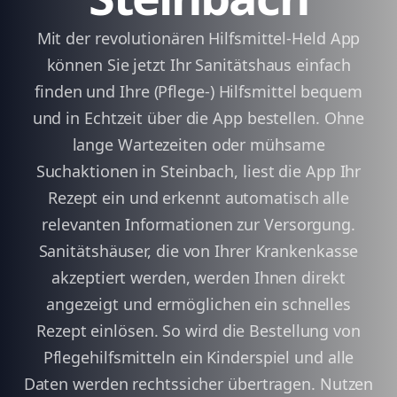
Mit der revolutionären Hilfsmittel-Held App
können Sie jetzt Ihr Sanitätshaus einfach
finden und Ihre (Pflege-) Hilfsmittel bequem
und in Echtzeit über die App bestellen. Ohne
lange Wartezeiten oder mühsame
Suchaktionen in Steinbach, liest die App Ihr
Rezept ein und erkennt automatisch alle
relevanten Informationen zur Versorgung.
Sanitätshäuser, die von Ihrer Krankenkasse
akzeptiert werden, werden Ihnen direkt
angezeigt und ermöglichen ein schnelles
Rezept einlösen. So wird die Bestellung von
Pflegehilfsmitteln ein Kinderspiel und alle
Daten werden rechtssicher übertragen. Nutzen