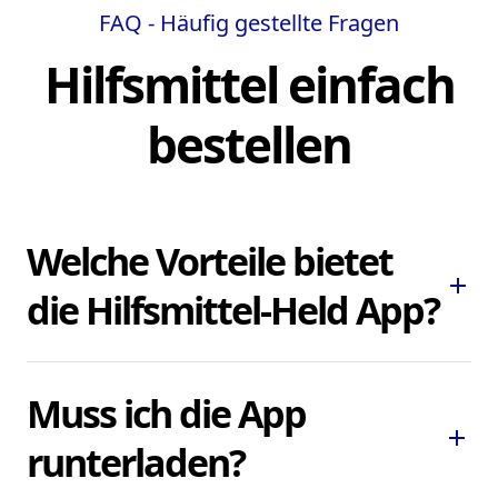
FAQ - Häufig gestellte Fragen
Hilfsmittel einfach
bestellen
Welche Vorteile bietet
add
die Hilfsmittel-Held App?
Die Hilfsmittel-Held App ermöglicht es
Muss ich die App
Ihnen, dringend benötigte Pflegehilfsmittel
add
und Hilfsmittel schnell und bequem zu
runterladen?
bestellen, ohne lokale Sanitätshäuser