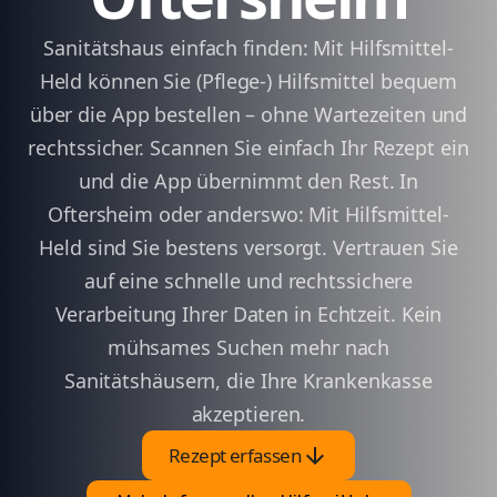
Sanitätshaus einfach finden: Mit Hilfsmittel-
Held können Sie (Pflege-) Hilfsmittel bequem
über die App bestellen – ohne Wartezeiten und
rechtssicher. Scannen Sie einfach Ihr Rezept ein
und die App übernimmt den Rest. In
Oftersheim oder anderswo: Mit Hilfsmittel-
Held sind Sie bestens versorgt. Vertrauen Sie
auf eine schnelle und rechtssichere
Verarbeitung Ihrer Daten in Echtzeit. Kein
mühsames Suchen mehr nach
Sanitätshäusern, die Ihre Krankenkasse
akzeptieren.
arrow_downward
Rezept erfassen