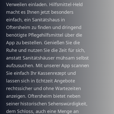
Verweilen einladen. Hilfsmittel-Held
macht es Ihnen jetzt besonders
einfach, ein Sanitätshaus in
Oftersheim zu finden und dringend
benötigte Pflegehilfsmittel über die
App zu bestellen. Genießen Sie die
Ruhe und nutzen Sie die Zeit für sich,
anstatt Sanitätshäuser mühsam selbst
aufzusuchen. Mit unserer App scannen
Sie einfach Ihr Kassenrezept und
lassen sich in Echtzeit Angebote
rechtssicher und ohne Wartezeiten
anzeigen. Oftersheim bietet neben
seiner historischen Sehenswürdigkeit,
dem Schloss, auch eine Menge an