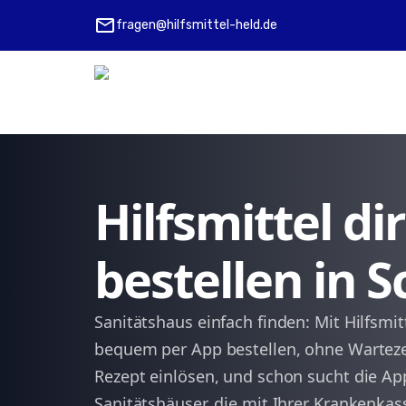
mail
fragen@hilfsmittel-held.de
Hilfsmittel d
bestellen in 
Sanitätshaus einfach finden: Mit Hilfsmit
bequem per App bestellen, ohne Wartezei
Rezept einlösen, und schon sucht die A
Sanitätshäuser, die mit Ihrer Krankenka