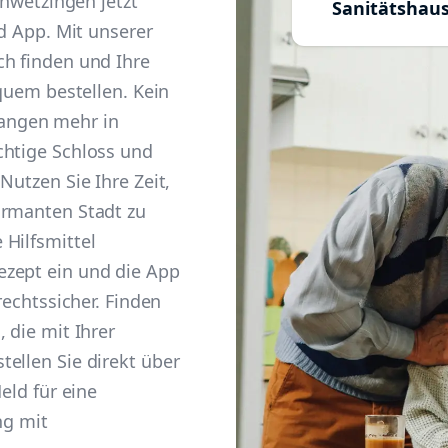
chwetzingen jetzt
Sanitätshau
ld App. Mit unserer
ch finden und Ihre
equem bestellen. Kein
angen mehr in
chtige Schloss und
Nutzen Sie Ihre Zeit,
armanten Stadt zu
Hilfsmittel
ezept ein und die App
rechtssicher. Finden
 die mit Ihrer
ellen Sie direkt über
eld für eine
ng mit