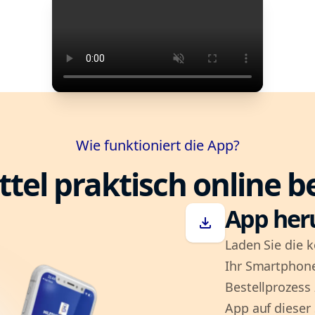
Wie funktioniert die App?
ttel praktisch online b
App her
download
Laden Sie die k
Ihr Smartphone
Bestellprozess
App auf dieser 