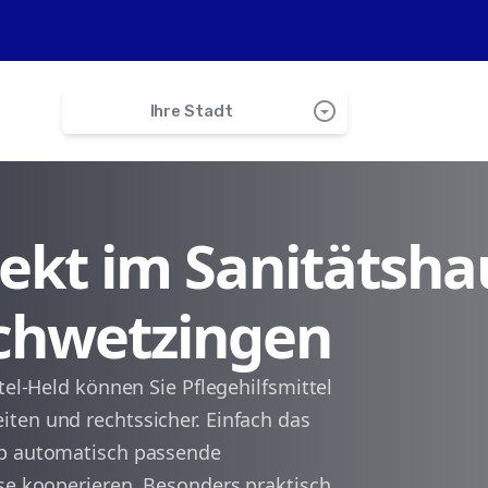
arrow_drop_down_circle
Ihre Stadt
search
irekt im Sanitätsha
Plankstadt
Schwetzingen
Oftersheim
Brühl
tel-Held können Sie Pflegehilfsmittel
ten und rechtssicher. Einfach das
Ketsch
pp automatisch passende
sse kooperieren. Besonders praktisch
Eppelheim