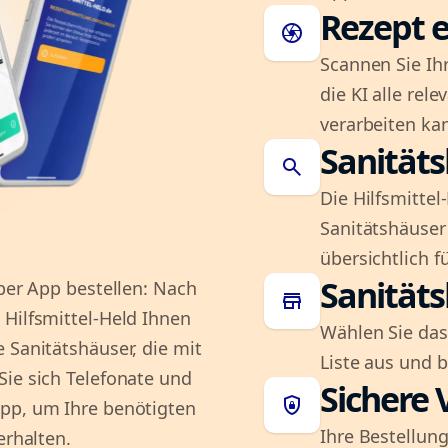
Rezept e
camera
Scannen Sie Ih
die KI alle rel
verarbeiten ka
Sanität
search
Die Hilfsmitte
Sanitätshäuser 
übersichtlich fü
Sanität
 per App bestellen: Nach
store
 Hilfsmittel-Held Ihnen
Wählen Sie das
 Sanitätshäuser, die mit
Liste aus und 
Sie sich Telefonate und
Sichere 
shield_lock
App, um Ihre benötigten
Ihre Bestellung
erhalten.