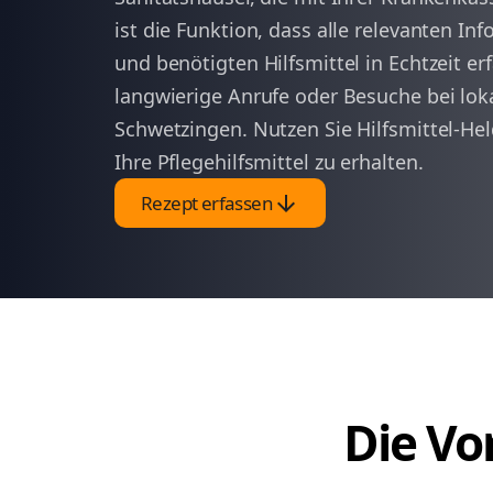
ist die Funktion, dass alle relevanten I
und benötigten Hilfsmittel in Echtzeit er
langwierige Anrufe oder Besuche bei lok
Schwetzingen. Nutzen Sie Hilfsmittel-He
Ihre Pflegehilfsmittel zu erhalten.
arrow_downward
Rezept erfassen
Die Vor