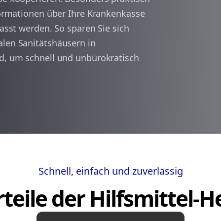
nformationen über Ihre Krankenkasse
fasst werden. So sparen Sie sich
arrow_back
arrow_forward
1
alen Sanitätshäusern in
ld, um schnell und unbürokratisch
Schnell, einfach und zuverlässig
teile der Hilfsmittel-