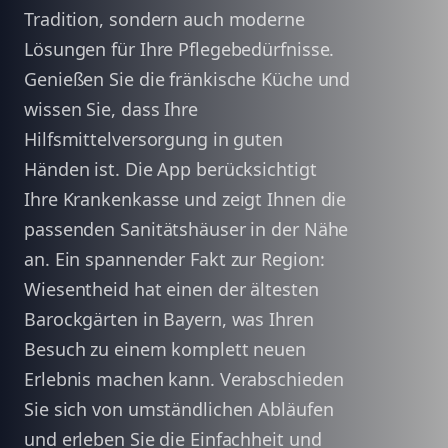
Tradition, sondern auch moderne
Lösungen für Ihre Pflegebedürfnisse.
Genießen Sie die fränkische Küche und
wissen Sie, dass Ihre
Hilfsmittelversorgung in guten
Händen ist. Die App berücksichtigt
Ihre Krankenkasse und zeigt Ihnen die
passenden Sanitätshäuser in der Nähe
an. Ein spannender Fakt zur Region:
Wiesentheid hat einen der ältesten
Barockgärten in Bayern, was Ihren
Besuch zu einem komplett neuen
Erlebnis machen kann. Verabschieden
Sie sich von umständlichen Abläufen
und erleben Sie die Einfachheit und