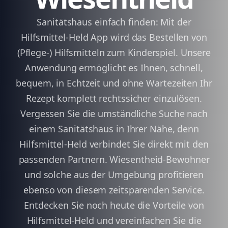
Sanitätshaus einfach finden: Mit der
Hilfsmittel-Held App wird das Bestellen von
(Pflege-) Hilfsmitteln zum Kinderspiel. Unsere
Anwendung ermöglicht es Ihnen, schnell,
bequem, in Echtzeit und ohne Wartezeiten Ihr
Rezept komplett rechtssicher einzulösen.
Vergessen Sie die umständliche Suche nach
einem Sanitätshaus in Ihrer Nähe, denn
Hilfsmittel-Held verbindet Sie direkt mit den
passenden Partnern. Wiesentheid-Bewohner
und solche aus der Umgebung profitieren
ebenso von diesem zeitsparenden Service.
Entdecken Sie noch heute die Vorteile von
Hilfsmittel-Held und vereinfachen Sie die