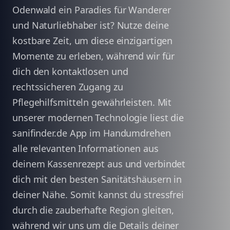
Odenwald ein Paradies für Wanderer
und Naturliebhaber ist? Nutze deine
kostbare Zeit, um diese einzigartigen
Momente zu erleben, während wir für
dich den kontaktlosen und
rechtssicheren Zugang zu
Pflegehilfsmitteln gewährleisten. Mit
unserer modernen Technologie liest die
sanifinder.de App im Handumdrehen
alle relevanten Informationen aus
deinem Kassenrezept aus und verbindet
dich mit den besten Sanitätshäusern in
deiner Nähe. Somit kannst du stressfrei
durch die zauberhafte Region gleiten,
während wir uns um die Details deiner