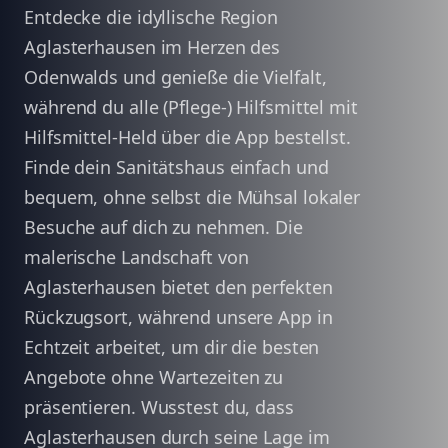
Entdecke die idyllische Region
Aglasterhausen im Herzen des
Odenwalds und genieße die Vielfalt,
während du alle (Pflege-) Hilfsmittel mit
Hilfsmittel-Held über die App bestellst.
Finde dein Sanitätshaus einfach und
bequem, ohne selbst die Mühsal lokaler
Besuche auf dich zu nehmen. Die
malerische Landschaft von
Aglasterhausen bietet den perfekten
Rückzugsort, während unsere App in
Echtzeit arbeitet, um dir die besten
Angebote ohne Wartezeiten zu
präsentieren. Wusstest du, dass
Aglasterhausen durch seine Lage im