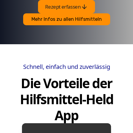
arrow_downward
Rezept erfassen
Mehr Infos zu allen Hilfsmitteln
Schnell, einfach und zuverlässig
Die Vorteile der
Hilfsmittel-Held
App