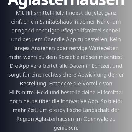
Mit Hilfsmittel-Held findest du jetzt ganz
einfach ein Sanitätshaus in deiner Nähe, um
dringend benötigte Pflegehilfsmittel schnell
und bequem über die App zu bestellen. Kein
langes Anstehen oder nervige Wartezeiten
mehr, wenn du dein Rezept einlösen möchtest.
Die App verarbeitet alle Daten in Echtzeit und
sorgt für eine rechtssichere Abwicklung deiner
Bestellung. Entdecke die Vorteile von
Hilfsmittel-Held und bestelle deine Hilfsmittel
noch heute über die innovative App. So bleibt
mehr Zeit, um die idyllische Landschaft der
Region Aglasterhausen im Odenwald zu
genießen.