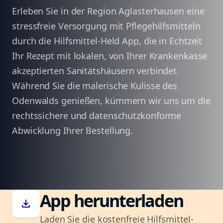
Erleben Sie in der Region Aglasterhausen eine
stressfreie Versorgung mit Pflegehilfsmitteln
durch die Hilfsmittel-Held App, die in Echtzeit
Ihr Rezept mit lokalen, von Ihrer Krankenkasse
akzeptierten Sanitätshäusern verbindet.
Während Sie die malerische Kulisse des
Odenwalds genießen, kümmern wir uns um die
rechtssichere und datenschutzkonforme
Abwicklung Ihrer Bestellung.
App herunterladen
download
Laden Sie die kostenfreie Hilfsmittel-