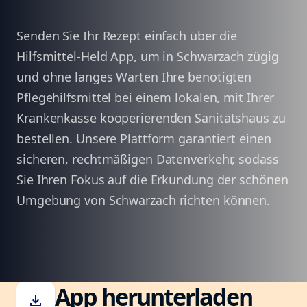
Senden Sie Ihr Rezept einfach über die
Hilfsmittel-Held App, um in Schwarzach zügig
und ohne langes Warten Ihre benötigten
Pflegehilfsmittel bei einem lokalen, mit Ihrer
Krankenkasse kooperierenden Sanitätshaus zu
bestellen. Unsere Plattform garantiert einen
sicheren, rechtmäßigen Datenverkehr, sodass
Sie Ihren Fokus auf die Erkundung der schönen
Umgebung von Schwarzach richten können.
App herunterladen
download