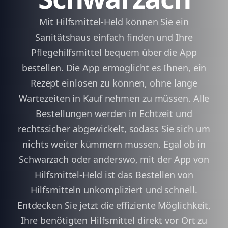
Mit Hilfsmittel-Held können Sie ein
Sanitätshaus einfach finden und Ihre
Pflegehilfsmittel bequem über die App
bestellen. Die App ermöglicht es Ihnen, ein
Rezept einlösen zu können, ohne lange
Wartezeiten in Kauf nehmen zu müssen. Alle
Bestellungen werden in Echtzeit und
rechtssicher abgewickelt, sodass Sie sich um
nichts weiter kümmern müssen. Egal ob in
Schwarzach oder anderswo, mit der App von
Hilfsmittel-Held ist das Bestellen von
Hilfsmitteln unkompliziert und schnell.
Entdecken Sie jetzt die effiziente Möglichkeit,
Ihre benötigten Hilfsmittel direkt vor Ort zu