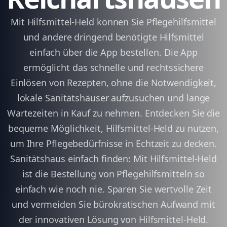
Mit Hilfsmittel-Held können Sie Pflegehilfsmittel
und andere dringend benötigte Hilfsmittel
einfach über die App bestellen. Die App
ermöglicht das schnelle und rechtssichere
Einlösen von Rezepten, ohne die Notwendigkeit,
lokale Sanitätshäuser aufzusuchen und lange
Wartezeiten in Kauf zu nehmen. Entdecken Sie die
bequeme Möglichkeit, Hilfsmittel-Held zu nutzen,
um Ihre Pflegebedürfnisse in Echtzeit zu decken.
Sanitätshaus einfach finden: Mit Hilfsmittel-Held
ist die Bestellung von Pflegehilfsmitteln so
einfach wie noch nie. Sparen Sie wertvolle Zeit
und vermeiden Sie bürokratischen Aufwand mit
der innovativen Lösung von Hilfsmittel-Held.