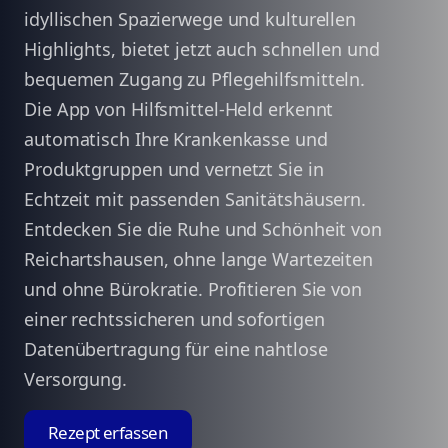
idyllischen Spazierwege und kulturellen
Highlights, bietet jetzt auch schnellen und
bequemen Zugang zu Pflegehilfsmitteln.
Die App von Hilfsmittel-Held erkennt
automatisch Ihre Krankenkasse und
Produktgruppen und vernetzt Sie in
Echtzeit mit passenden Sanitätshäusern.
Entdecken Sie die Ruhe und Schönheit von
Reichartshausen, ohne lange Wartezeiten
und ohne Bürokratie. Profitieren Sie von
einer rechtssicheren und sofortigen
Datenübertragung für eine nahtlose
Versorgung.
Rezept erfassen