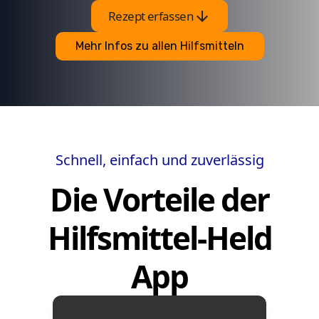
arrow_downward
Rezept erfassen
Mehr Infos zu allen Hilfsmitteln
Schnell, einfach und zuverlässig
Die Vorteile der
Hilfsmittel-Held
App